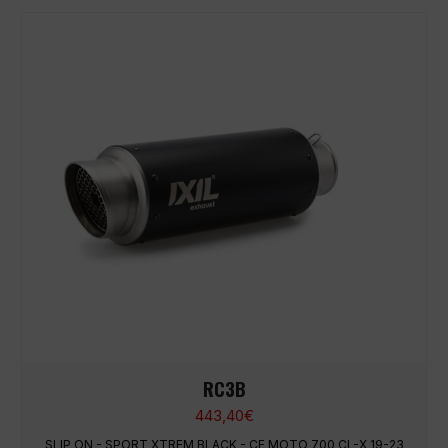
RC3B
443,40
€
SLIP ON - SPORT XTREM BLACK - CF MOTO 700 CL-X 19-23