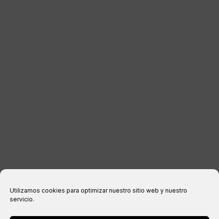
DISTRIBUIDORES
CONTACTO
INFORMACIÓN LEGAL
Aviso legal
Política de privacidad
Política de cookies
Condiciones de compra
Utilizamos cookies para optimizar nuestro sitio web y nuestro
servicio.