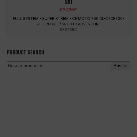
SX1
837,26
€
FULL SYSTEM - SUPER XTREM - CF MOTO 700 CL-X (CF700-
2) HERITAGE / SPORT / ADVENTURE
SF3736C
PRODUCT SEARCH
Buscar
Pago 100% seguro
Envío en una fecha concreta