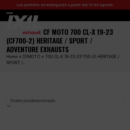
Skip
Los pedidos se entregarán a partir del 31 de agosto.
to
content
Open
Close
mobile
mobile
CF MOTO 700 CL-X 19-23
menu
menu
(CF700-2) HERITAGE / SPORT /
ADVENTURE EXHAUSTS
Home
»
CFMOTO
»
700 CL-X 19-23 (CF700-2) HERITAGE /
SPORT /…