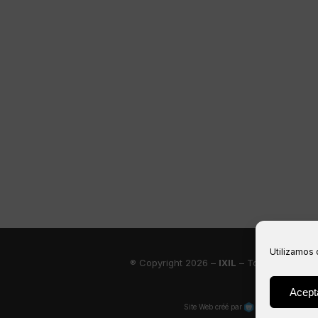
Utilizamos 
® Copyright 2026 –
IXIL
– Tous droits rése
Acept
Site Web créé par