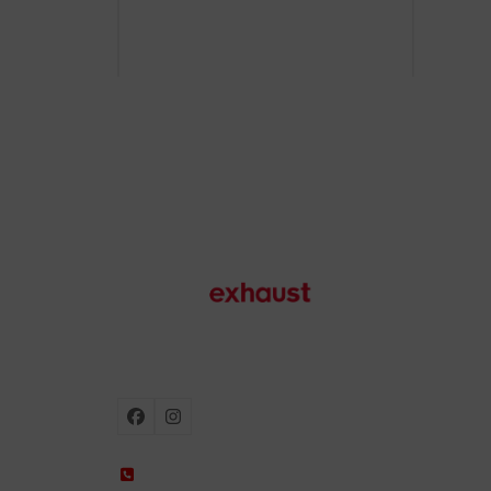
Paiement 100% sécurisé
Expédi
Échappements de moto
Facebook
Instagram
+34 935 650 660