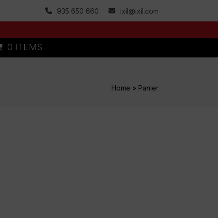
935 650 660
ixil@ixil.com
0 ITEMS
Home
»
Panier