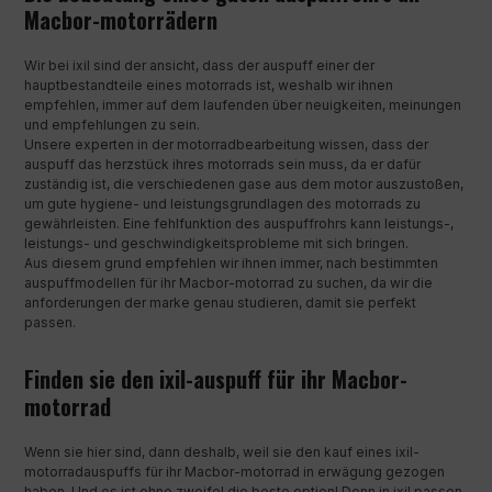
Macbor-motorrädern
Wir bei ixil sind der ansicht, dass der auspuff einer der
hauptbestandteile eines motorrads ist, weshalb wir ihnen
empfehlen, immer auf dem laufenden über neuigkeiten, meinungen
und empfehlungen zu sein.
Unsere experten in der motorradbearbeitung wissen, dass der
auspuff das herzstück ihres motorrads sein muss, da er dafür
zuständig ist, die verschiedenen gase aus dem motor auszustoßen,
um gute hygiene- und leistungsgrundlagen des motorrads zu
gewährleisten. Eine fehlfunktion des auspuffrohrs kann leistungs-,
leistungs- und geschwindigkeitsprobleme mit sich bringen.
Aus diesem grund empfehlen wir ihnen immer, nach bestimmten
auspuffmodellen für ihr Macbor-motorrad zu suchen, da wir die
anforderungen der marke genau studieren, damit sie perfekt
passen.
Finden sie den ixil-auspuff für ihr Macbor-
motorrad
Wenn sie hier sind, dann deshalb, weil sie den kauf eines ixil-
motorradauspuffs für ihr Macbor-motorrad in erwägung gezogen
haben. Und es ist ohne zweifel die beste option! Denn in ixil passen