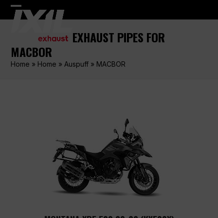
Skip
Open
Close
to
content
mobile
mobile
EXHAUST PIPES FOR
menu
menu
MACBOR
Home
»
Home
»
Auspuff
»
MACBOR