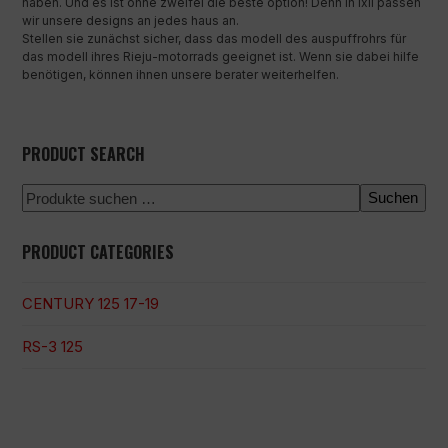
haben. Und es ist ohne zweifel die beste option! Denn in ixil passen
wir unsere designs an jedes haus an.
Stellen sie zunächst sicher, dass das modell des auspuffrohrs für
das modell ihres Rieju-motorrads geeignet ist. Wenn sie dabei hilfe
benötigen, können ihnen unsere berater weiterhelfen.
PRODUCT SEARCH
Suchen
PRODUCT CATEGORIES
CENTURY 125 17-19
RS-3 125