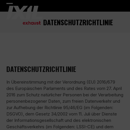
Skip
Open
Close
to
content
mobile
mobile
DATENSCHUTZRICHTLINIE
menu
menu
DATENSCHUTZRICHTLINIE
In Übereinstimmung mit der Verordnung (EU) 2016/679
des Europäischen Parlaments und des Rates vom 27. April
2016 zum Schutz natürlicher Personen bei der Verarbeitung
personenbezogener Daten, zum freien Datenverkehr und
zur Aufhebung der Richtlinie 95/46/EG (im Folgenden:
DSGVO), dem Gesetz 34/2002 vom 11. Juli über Dienste
der Informationsgesellschaft und des elektronischen
Geschäftsverkehrs (im Folgenden: LSSI-CE) und dem