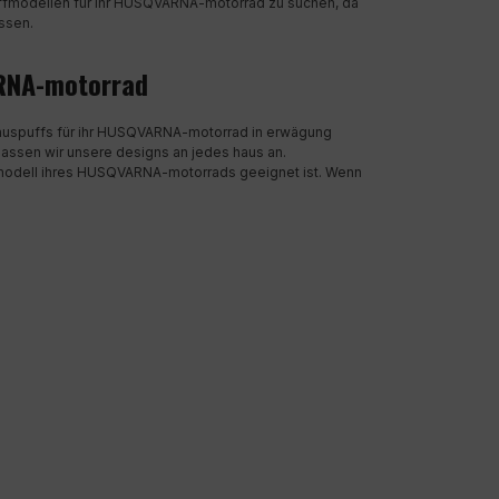
ffmodellen für ihr HUSQVARNA-motorrad zu suchen, da
ssen.
VARNA-motorrad
radauspuffs für ihr HUSQVARNA-motorrad in erwägung
passen wir unsere designs an jedes haus an.
s modell ihres HUSQVARNA-motorrads geeignet ist. Wenn
RECHTLICHE INFORMATIONEN
Impressum