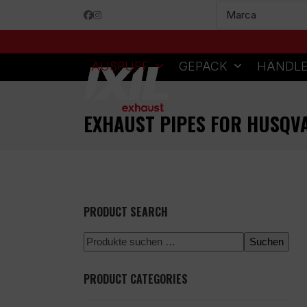
Skip
Facebook
Instagram
to
content
AUSPUFF
GEPÄCK
HÄNDL
EXHAUST PIPES FOR HUSQV
PRODUCT SEARCH
Suchen
PRODUCT CATEGORIES