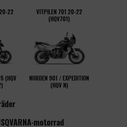
 20-22
VITPILEN 701 20-22
(HQV701)
25 (HQV
NORDEN 901 / EXPEDITION
2)
(HQV N)
räder
 HUSQVARNA-motorrad