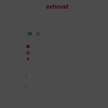
Motorradauspuffanlagen
Facebook
Instagram
+34 935 650 660
ixil@ixil.com
Arquitectura, 2 – P.I. Can Cuiàs
08110 Montcada i Reixac – Barcelona, Spain
KONTAKT