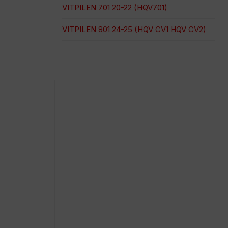
VITPILEN 701 20-22 (HQV701)
VITPILEN 801 24-25 (HQV CV1 HQV CV2)
100 % sichere Zahlung
Versand zu einem bestimmten Datum
Einfacher und schneller Einkauf