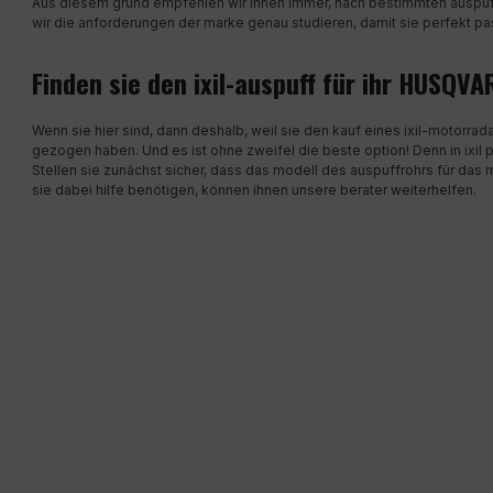
Aus diesem grund empfehlen wir ihnen immer, nach bestimmten auspu
wir die anforderungen der marke genau studieren, damit sie perfekt pa
Finden sie den ixil-auspuff für ihr HUSQ
Wenn sie hier sind, dann deshalb, weil sie den kauf eines ixil-motor
gezogen haben. Und es ist ohne zweifel die beste option! Denn in ixil 
Stellen sie zunächst sicher, dass das modell des auspuffrohrs für da
sie dabei hilfe benötigen, können ihnen unsere berater weiterhelfen.
MENÜ
AUSPUFF