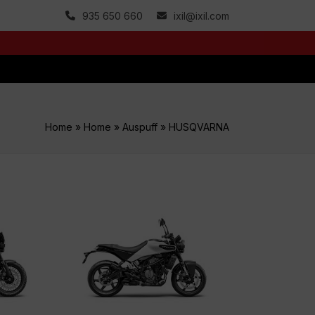
935 650 660
ixil@ixil.com
Home
»
Home
»
Auspuff
»
HUSQVARNA