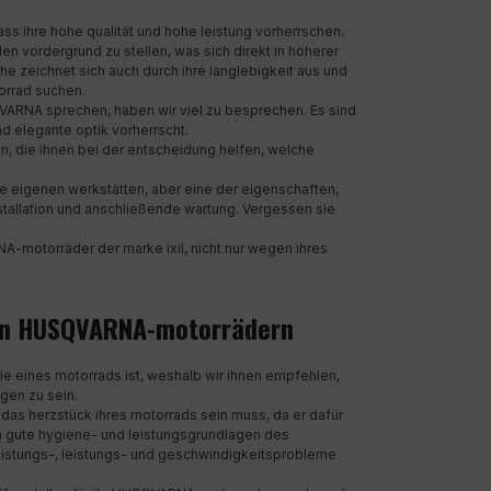
ss ihre hohe qualität und hohe leistung vorherrschen.
en vordergrund zu stellen, was sich direkt in höherer
he zeichnet sich auch durch ihre langlebigkeit aus und
torrad suchen.
QVARNA sprechen, haben wir viel zu besprechen. Es sind
d elegante optik vorherrscht.
, die ihnen bei der entscheidung helfen, welche
ere eigenen werkstätten, aber eine der eigenschaften,
stallation und anschließende wartung. Vergessen sie
A-motorräder der marke ixil, nicht nur wegen ihres
 an HUSQVARNA-motorrädern
eile eines motorrads ist, weshalb wir ihnen empfehlen,
gen zu sein.
das herzstück ihres motorrads sein muss, da er dafür
m gute hygiene- und leistungsgrundlagen des
leistungs-, leistungs- und geschwindigkeitsprobleme