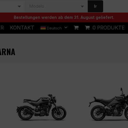
Ir
Bestellungen werden ab dem 31. August geliefert.
ER
KONTAKT
0 PRODUKTE
Deutsch
ARNA