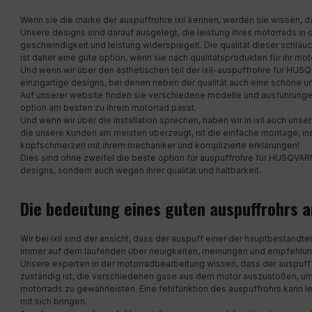
Wenn sie die marke der auspuffrohre ixil kennen, werden sie wissen, da
Unsere designs sind darauf ausgelegt, die leistung ihres motorrads in d
geschwindigkeit und leistung widerspiegelt. Die qualität dieser schläuc
ist daher eine gute option, wenn sie nach qualitätsprodukten für ihr mo
Und wenn wir über den ästhetischen teil der ixil-auspuffrohre für HUS
einzigartige designs, bei denen neben der qualität auch eine schöne un
Auf unserer website finden sie verschiedene modelle und ausführungen
option am besten zu ihrem motorrad passt.
Und wenn wir über die installation sprechen, haben wir in ixil auch uns
die unsere kunden am meisten überzeugt, ist die einfache montage, in
kopfschmerzen mit ihrem mechaniker und komplizierte erklärungen!
Dies sind ohne zweifel die beste option für auspuffrohre für HUSQVARN
designs, sondern auch wegen ihrer qualität und haltbarkeit.
Die bedeutung eines guten auspuffrohrs
Wir bei ixil sind der ansicht, dass der auspuff einer der hauptbestandt
immer auf dem laufenden über neuigkeiten, meinungen und empfehlun
Unsere experten in der motorradbearbeitung wissen, dass der auspuff 
zuständig ist, die verschiedenen gase aus dem motor auszustoßen, u
motorrads zu gewährleisten. Eine fehlfunktion des auspuffrohrs kann 
mit sich bringen.