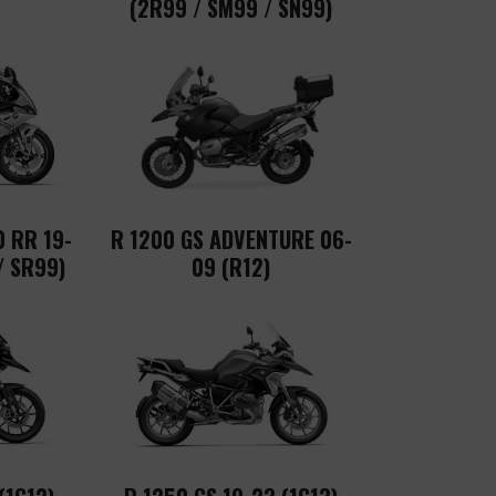
(2R99 / SM99 / SN99)
0 RR 19-
R 1200 GS ADVENTURE 06-
/ SR99)
09 (R12)