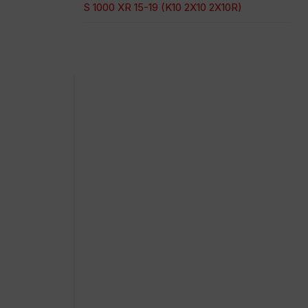
S 1000 XR 15-19 (K10 2X10 2X10R)
Paiement 100% sécurisé
Expédition à une date précise
Achat facile et rapide
Expéditions urgentes