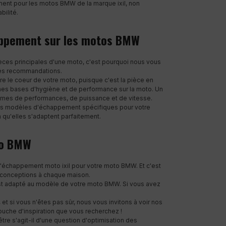
ment pour les motos BMW de la marque ixil, non
bilité.
appement sur les motos BMW
èces principales d'une moto, c'est pourquoi nous vous
 des recommandations.
e le coeur de votre moto, puisque c'est la pièce en
nes bases d'hygiène et de performance sur la moto. Un
mes de performances, de puissance et de vitesse.
es modèles d'échappement spécifiques pour votre
 qu'elles s'adaptent parfaitement.
to BMW
 d'échappement moto ixil pour votre moto BMW. Et c'est
s conceptions à chaque maison.
st adapté au modèle de votre moto BMW. Si vous avez
 et si vous n'êtes pas sûr, nous vous invitons à voir nos
ouche d'inspiration que vous recherchez !
t-être s'agit-il d'une question d'optimisation des