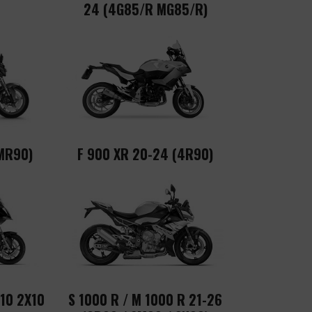
24 (4G85/R MG85/R)
MR90)
F 900 XR 20-24 (4R90)
K10 2X10
S 1000 R / M 1000 R 21-26