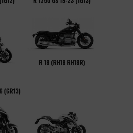
(1G12)
R 1250 GS 19-23 (1G13)
R 18 (RH18 RH18R)
6 (GR13)