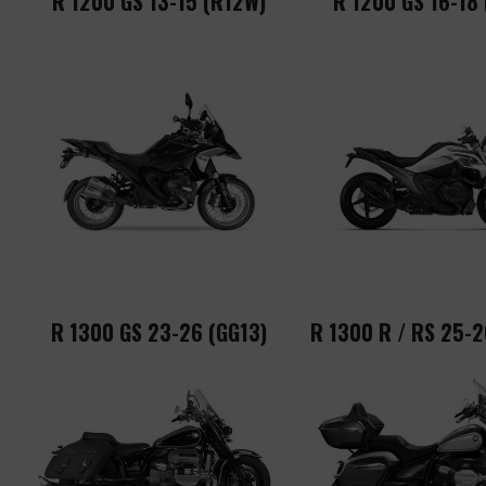
R 1200 GS 13-15 (R12W)
R 1200 GS 16-18 
R 1300 GS 23-26 (GG13)
R 1300 R / RS 25-2