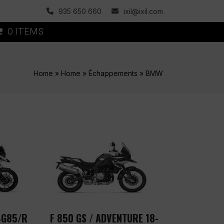
935 650 660
ixil@ixil.com
0 ITEMS
Home
»
Home
»
Échappements
»
BMW
4G85/R
F 850 GS / ADVENTURE 18-