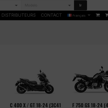
Ir
DISTRIBUTEURS
CONTACT
Français
C 400 X / GT 18-24 (3C41
F 750 GS 18-24 (