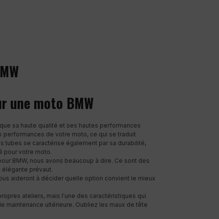
BMW
our une moto BMW
que sa haute qualité et ses hautes performances
 performances de votre moto, ce qui se traduit
s tubes se caractérise également par sa durabilité,
é pour votre moto.
l pour BMW, nous avons beaucoup à dire. Ce sont des
t élégante prévaut.
vous aideront à décider quelle option convient le mieux
propres ateliers, mais l'une des caractéristiques qui
t de maintenance ultérieure. Oubliez les maux de tête