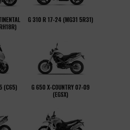
TINENTAL
G 310 R 17-24 (MG31 5R31)
 RH18R)
5 (C65)
G 650 X-COUNTRY 07-09
(EGSX)