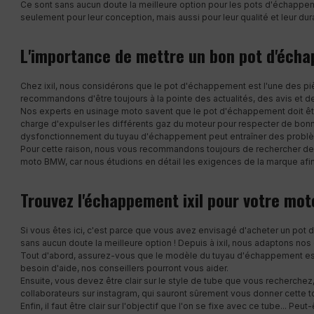
Ce sont sans aucun doute la meilleure option pour les pots d'échappe
seulement pour leur conception, mais aussi pour leur qualité et leur dura
L'importance de mettre un bon pot d'éch
Chez ixil, nous considérons que le pot d'échappement est l'une des pi
recommandons d'être toujours à la pointe des actualités, des avis et
Nos experts en usinage moto savent que le pot d'échappement doit êtr
charge d'expulser les différents gaz du moteur pour respecter de bon
dysfonctionnement du tuyau d'échappement peut entraîner des problè
Pour cette raison, nous vous recommandons toujours de rechercher d
moto BMW, car nous étudions en détail les exigences de la marque afin
Trouvez l'échappement ixil pour votre mo
Si vous êtes ici, c'est parce que vous avez envisagé d'acheter un pot
sans aucun doute la meilleure option ! Depuis à ixil, nous adaptons no
Tout d'abord, assurez-vous que le modèle du tuyau d'échappement e
besoin d'aide, nos conseillers pourront vous aider.
Ensuite, vous devez être clair sur le style de tube que vous recherchez,
collaborateurs sur instagram, qui sauront sûrement vous donner cette t
Enfin, il faut être clair sur l'objectif que l'on se fixe avec ce tube... Peu