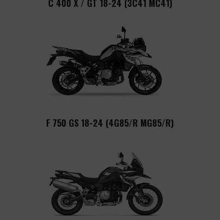
C 400 X / GT 18-24 (3C41 MC41)
F 750 GS 18-24 (4G85/R MG85/R)