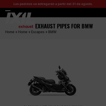
Skip
Los pedidos se entregarán a partir del 31 de agosto.
to
content
Open
Close
mobile
mobile
EXHAUST PIPES FOR BMW
menu
menu
Home
»
Home
»
Escapes
»
BMW