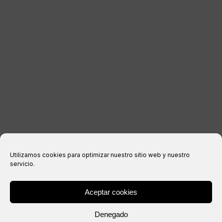
INFORMACIÓN LEGAL
Aviso legal
Política de privacidad
Política de cookies
Condiciones de compra
Utilizamos cookies para optimizar nuestro sitio web y nuestro
servicio.
Aceptar cookies
® Copyright 2026 –
IXIL
– Todos los derechos reservados.
Denegado