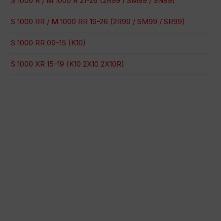
S 1000 R / M 1000 R 21-26 (2R99 / SM99 / SN99)
S 1000 RR / M 1000 RR 19-26 (2R99 / SM99 / SR99)
S 1000 RR 09-15 (K10)
S 1000 XR 15-19 (K10 2X10 2X10R)
Pago 100% seguro
Envío en una fecha concreta
Compra fácil y rápida