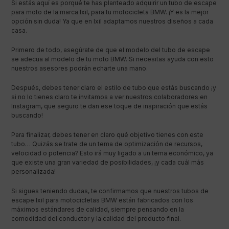
Si estás aquí es porqué te has planteado adquirir un tubo de escape
para moto de la marca Ixil, para tu motocicleta BMW. ¡Y es la mejor
opción sin duda! Ya que en Ixil adaptamos nuestros diseños a cada
casa.
Primero de todo, asegúrate de que el modelo del tubo de escape
se adecua al modelo de tu moto BMW. Si necesitas ayuda con esto
nuestros asesores podrán echarte una mano.
Después, debes tener claro el estilo de tubo que estás buscando ¡y
si no lo tienes claro te invitamos a ver nuestros colaboradores en
Instagram, que seguro te dan ese toque de inspiración que estás
buscando!
Para finalizar, debes tener en claro qué objetivo tienes con este
tubo… Quizás se trate de un tema de optimización de recursos,
velocidad o potencia? Esto irá muy ligado a un tema económico, ya
que existe una gran variedad de posibilidades, ¡y cada cuál más
personalizada!
Si sigues teniendo dudas, te confirmamos que nuestros tubos de
escape Ixil para motocicletas BMW están fabricados con los
máximos estándares de calidad, siempre pensando en la
comodidad del conductor y la calidad del producto final.