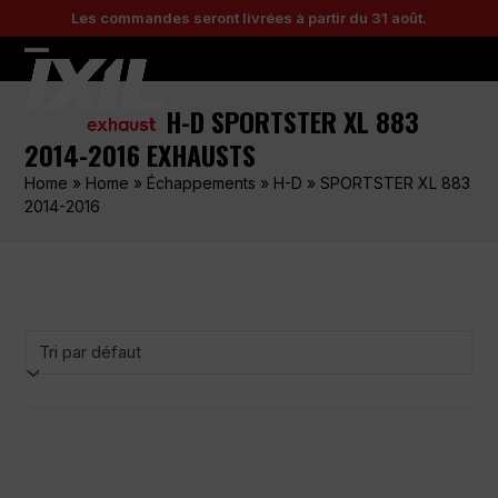
Skip
Les commandes seront livrées à partir du 31 août.
to
content
Open
Close
mobile
mobile
H-D SPORTSTER XL 883
menu
menu
2014-2016 EXHAUSTS
Home
»
Home
»
Échappements
»
H-D
»
SPORTSTER XL 883
2014-2016