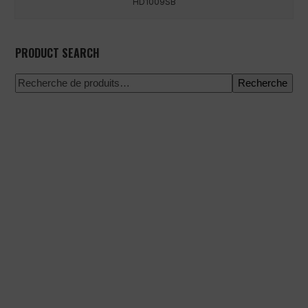
HD1009SB
PRODUCT SEARCH
Recherche
Paiement 100% sécurisé
Expédition à une date précise
Achat facile et rapide