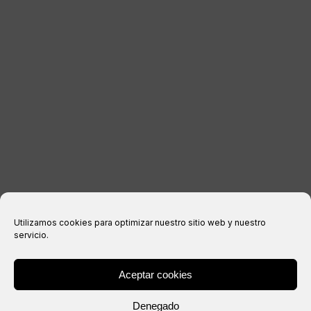
INFORMATIONS LÉGALES
Avis juridique
politique de confidentialité
Politique relative aux cookies
Conditions d’achat
Utilizamos cookies para optimizar nuestro sitio web y nuestro
servicio.
Aceptar cookies
® Copyright 2026 –
IXIL
– Tous droits réservés.
Denegado