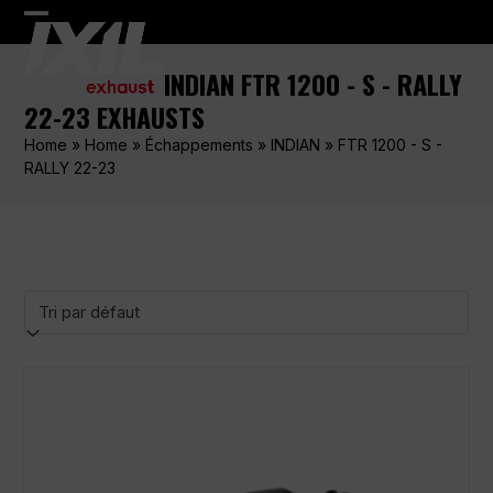
Skip
Open
Close
to
content
mobile
mobile
INDIAN FTR 1200 - S - RALLY
menu
menu
22-23 EXHAUSTS
Home
»
Home
»
Échappements
»
INDIAN
»
FTR 1200 - S -
RALLY 22-23