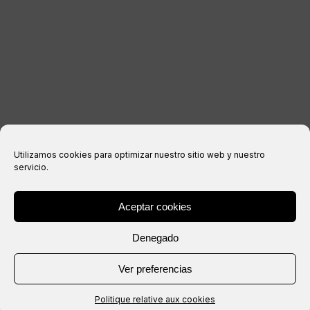
politique de confidentialité
Politique relative aux cookies
Conditions d’achat
Utilizamos cookies para optimizar nuestro sitio web y nuestro
servicio.
Aceptar cookies
® Copyright 2026 –
IXIL
– Tous droits réservés.
Denegado
Site Web créé par
Ver preferencias
Politique relative aux cookies