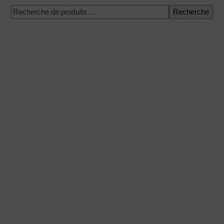
Recherche
Paiement 100% sécurisé
Expédition à une date précise
Achat facile et rapide
Expéditions urgentes