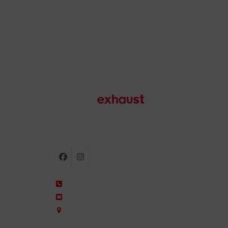
Échappements de moto
Facebook
Instagram
+34 935 650 660
ixil@ixil.com
Arquitectura, 2 – P.I. Can Cuiàs
08110 Montcada i Reixac – Barcelona, Spain