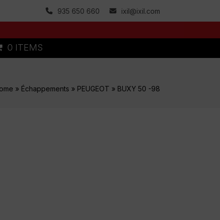
935 650 660
ixil@ixil.com
0 ITEMS
ome
»
Échappements
»
PEUGEOT
»
BUXY 50 -98