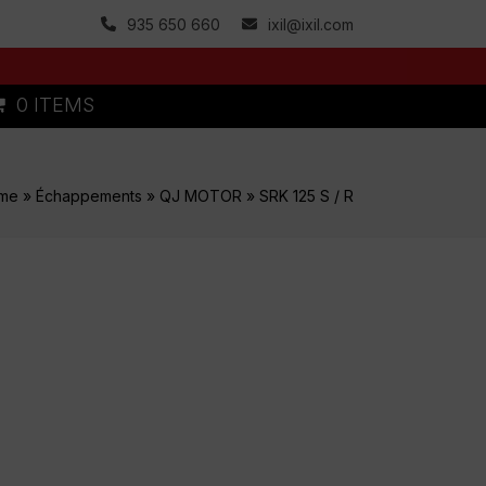
935 650 660
ixil@ixil.com
0 ITEMS
me
»
Échappements
»
QJ MOTOR
»
SRK 125 S / R