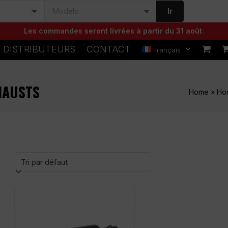
Ir
Les commandes seront livrées à partir du 31 août.
DISTRIBUTEURS
CONTACT
Français
HAUSTS
Home
»
Ho