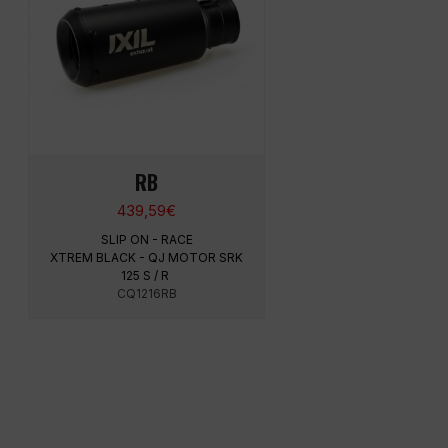
RB
439,59
€
SLIP ON - RACE
XTREM BLACK - QJ MOTOR SRK
125 S / R
CQ1216RB