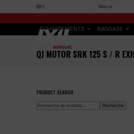
Skip
Facebook
Instagram
to
content
ÉCHAPPEMENTS
BAGGAGE
QJ MOTOR SRK 125 S / R EX
PRODUCT SEARCH
Recherche