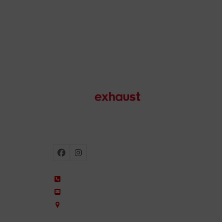
Échappements de moto
Facebook
Instagram
+34 935 650 660
ixil@ixil.com
Arquitectura, 2 – P.I. Can Cuiàs
08110 Montcada i Reixac – Barcelona, Spain