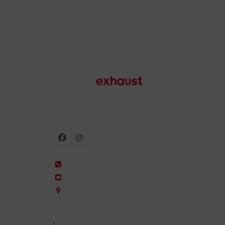
Échappements de moto
Facebook
Instagram
+34 935 650 660
ixil@ixil.com
Arquitectura, 2 – P.I. Can Cuiàs
08110 Montcada i Reixac – Barcelona, Spain