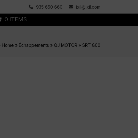
935 650 660
ixil@ixil.com
0 ITEMS
»
Home
»
Échappements
»
QJ MOTOR
»
SRT 800