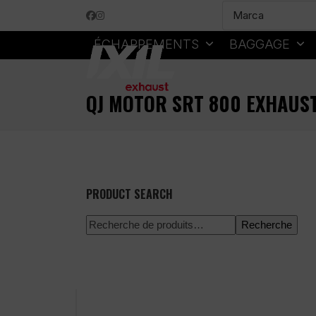
Skip
Facebook
Instagram
to
content
ÉCHAPPEMENTS
BAGGAGE
QJ MOTOR SRT 800 EXHAUS
PRODUCT SEARCH
Recherche
Paiement 100% sécurisé