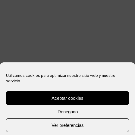
Avis juridique
politique de confidentialité
Politique relative aux cookies
Conditions d’achat
Utilizamos cookies para optimizar nuestro sitio web y nuestro
servicio.
Aceptar cookies
® Copyright 2026 –
IXIL
– Tous droits réservés.
Denegado
Site Web créé par
Ver preferencias