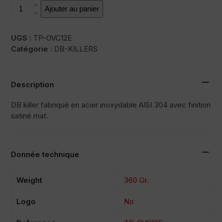
quantité
Ajouter au panier
de
DB-
KILLERS
UGS :
TP-OVC12E
Catégorie :
DB-KILLERS
Description
DB killer fabriqué en acier inoxydable AISI 304 avec finition
satiné mat.
Donnée technique
Weight
360 Gr.
Logo
No