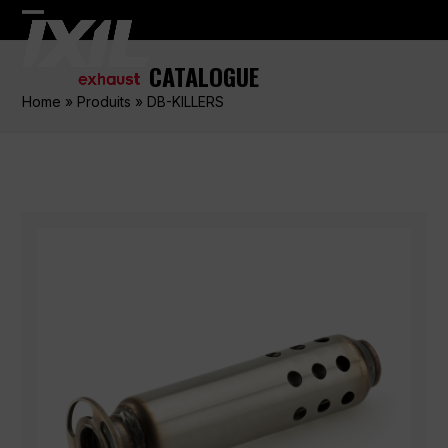
Skip
Open
Close
to
content
mobile
mobile
CATALOGUE
menu
menu
Home
»
Produits
»
DB-KILLERS