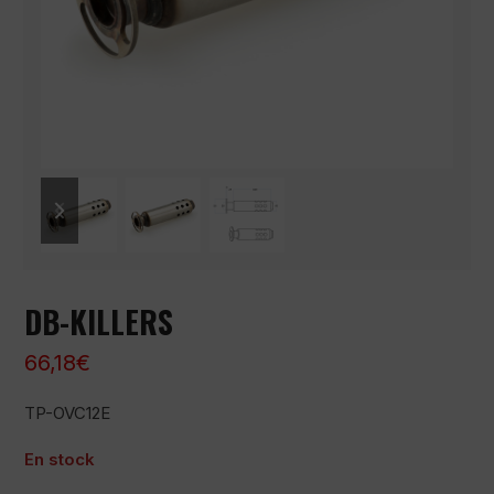
previous
next
slide
slide
DB-KILLERS
66,18
€
TP-OVC12E
En stock