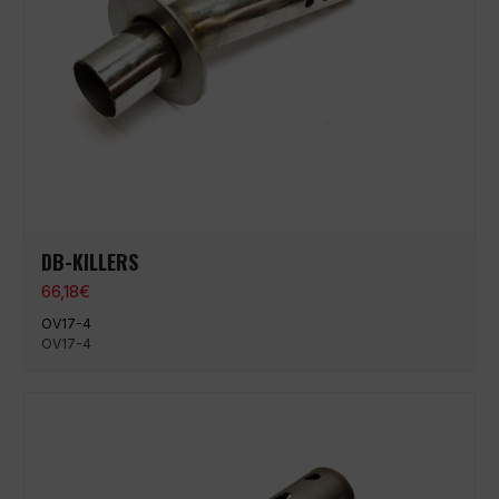
DB-KILLERS
66,18
€
OV17-4
OV17-4