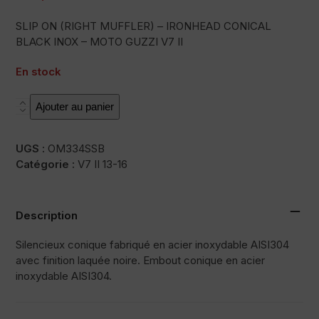
SLIP ON (RIGHT MUFFLER) – IRONHEAD CONICAL
BLACK INOX – MOTO GUZZI V7 II
En stock
quantité
Ajouter au panier
de
OVC11SB
UGS :
OM334SSB
Catégorie :
V7 II 13-16
Description
Silencieux conique fabriqué en acier inoxydable AISI304
avec finition laquée noire. Embout conique en acier
inoxydable AISI304.