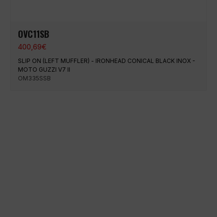
OVC11SB
400,69
€
SLIP ON (LEFT MUFFLER) - IRONHEAD CONICAL BLACK INOX -
MOTO GUZZI V7 II
OM335SSB
Paiement 100% sécurisé