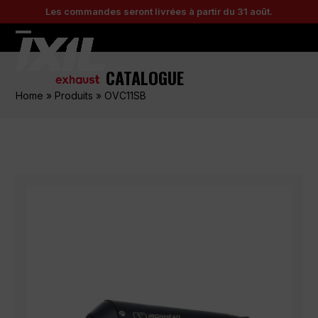
Skip
Les commandes seront livrées à partir du 31 août.
to
content
Open
Close
mobile
mobile
CATALOGUE
menu
menu
Home
»
Produits
»
OVC11SB