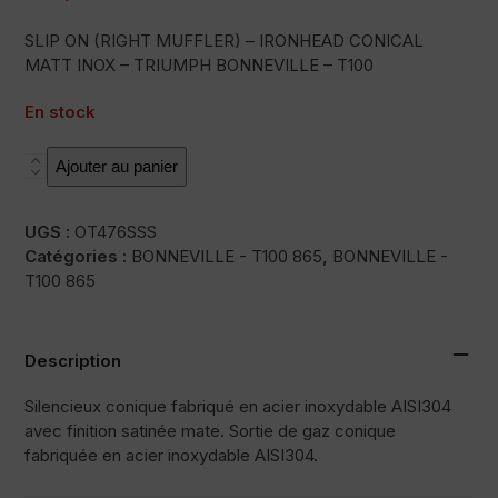
SLIP ON (RIGHT MUFFLER) – IRONHEAD CONICAL
MATT INOX – TRIUMPH BONNEVILLE – T100
En stock
quantité
Ajouter au panier
de
OVC11SS
UGS :
OT476SSS
Catégories :
BONNEVILLE - T100 865
,
BONNEVILLE -
T100 865
Description
Silencieux conique fabriqué en acier inoxydable AISI304
avec finition satinée mate. Sortie de gaz conique
fabriquée en acier inoxydable AISI304.