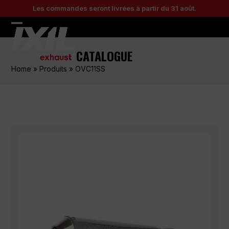
Skip
Les commandes seront livrées à partir du 31 août.
to
content
Open
Close
mobile
mobile
CATALOGUE
menu
menu
Home
»
Produits
»
OVC11SS