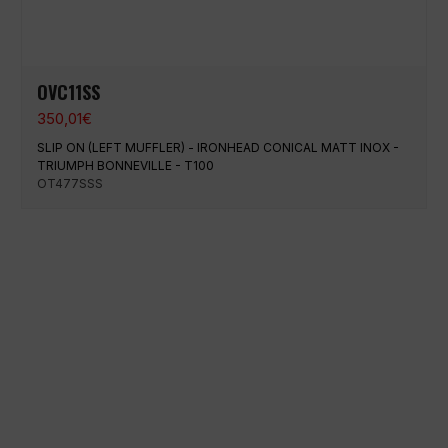
OVC11SS
350,01
€
SLIP ON (LEFT MUFFLER) - IRONHEAD CONICAL MATT INOX -
TRIUMPH BONNEVILLE - T100
OT477SSS
Paiement 100% sécurisé