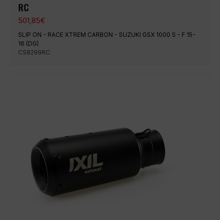
RC
501,85
€
SLIP ON - RACE XTREM CARBON - SUZUKI GSX 1000 S - F 15-
16 (DG)
CS8299RC