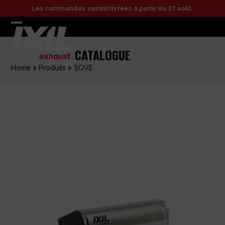
Skip
Les commandes seront livrées à partir du 31 août.
to
content
Open
Close
mobile
mobile
CATALOGUE
menu
menu
Home
»
Produits
»
SOVE