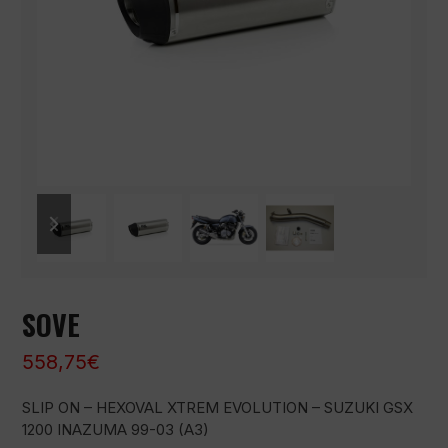
previous
next
slide
slide
SOVE
558,75
€
SLIP ON – HEXOVAL XTREM EVOLUTION – SUZUKI GSX
1200 INAZUMA 99-03 (A3)