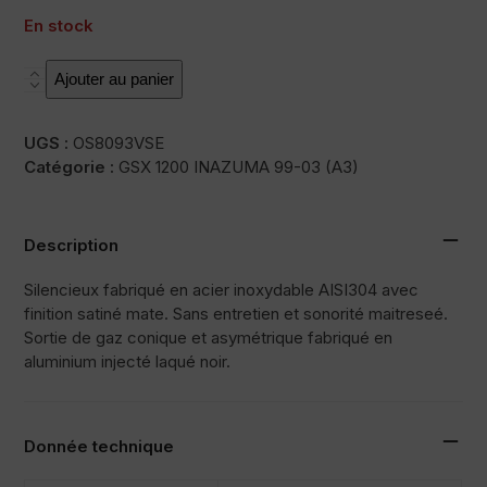
En stock
quantité
Ajouter au panier
de
SOVE
UGS :
OS8093VSE
Catégorie :
GSX 1200 INAZUMA 99-03 (A3)
Description
Silencieux fabriqué en acier inoxydable AISI304 avec
finition satiné mate. Sans entretien et sonorité maitreseé.
Sortie de gaz conique et asymétrique fabriqué en
aluminium injecté laqué noir.
Donnée technique