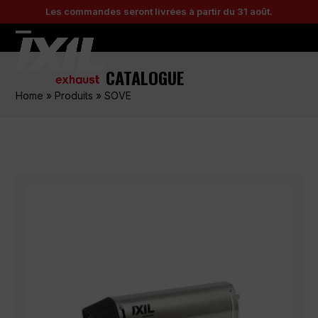
Skip
Les commandes seront livrées à partir du 31 août.
to
content
Open
Close
mobile
mobile
CATALOGUE
menu
menu
Home
»
Produits
»
SOVE