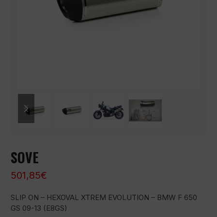
previous
next
slide
slide
SOVE
501,85
€
SLIP ON – HEXOVAL XTREM EVOLUTION – BMW F 650
GS 09-13 (E8GS)