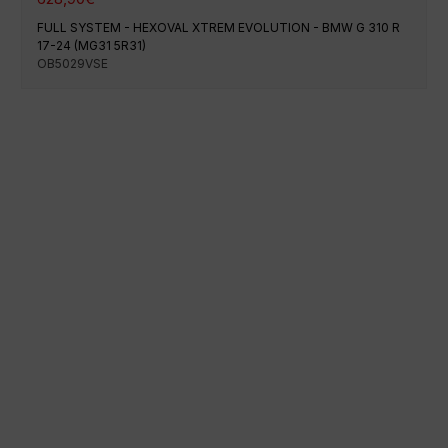
FULL SYSTEM - HEXOVAL XTREM EVOLUTION - BMW G 310 R
17-24 (MG31 5R31)
OB5029VSE
Paiement 100% sécurisé
Expédition à une date précise