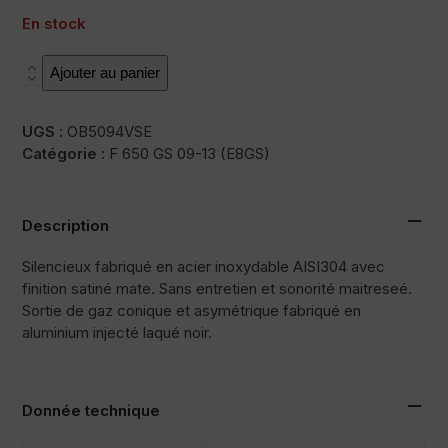
En stock
quantité
Ajouter au panier
de
SOVE
UGS :
OB5094VSE
Catégorie :
F 650 GS 09-13 (E8GS)
Description
Silencieux fabriqué en acier inoxydable AISI304 avec
finition satiné mate. Sans entretien et sonorité maitreseé.
Sortie de gaz conique et asymétrique fabriqué en
aluminium injecté laqué noir.
Donnée technique