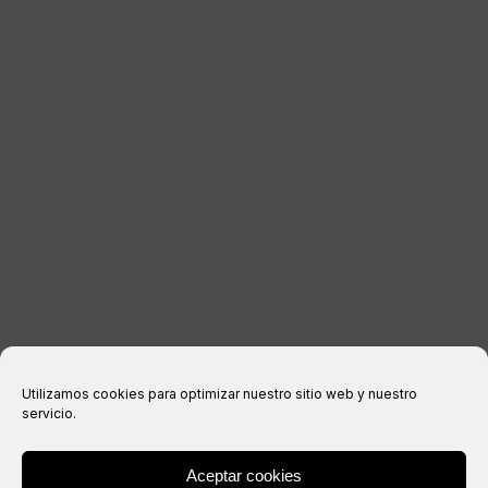
CONTACTER
INFORMATIONS LÉGALES
Avis juridique
politique de confidentialité
Politique relative aux cookies
Conditions d’achat
Utilizamos cookies para optimizar nuestro sitio web y nuestro
servicio.
Aceptar cookies