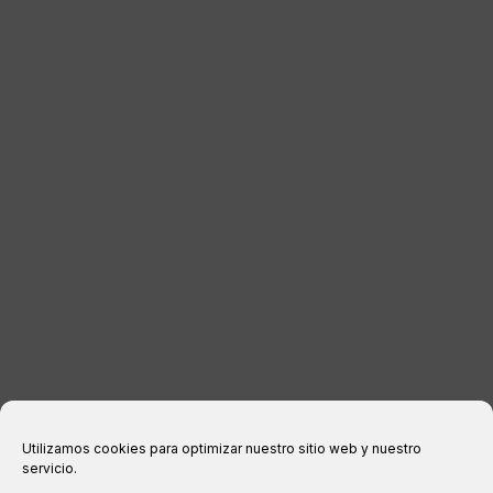
BAGAGE
DISTRIBUTEURS
CONTACTER
INFORMATIONS LÉGALES
Avis juridique
politique de confidentialité
Politique relative aux cookies
Conditions d’achat
Utilizamos cookies para optimizar nuestro sitio web y nuestro
servicio.