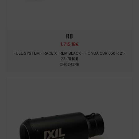
RB
1.715,18
€
FULL SYSTEM - RACE XTREM BLACK - HONDA CBR 650 R 21-
23 (RH01)
CH6242RB