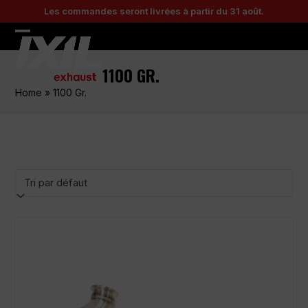
Skip
Les commandes seront livrées à partir du 31 août.
to
content
Open
Close
mobile
mobile
1100 GR.
menu
menu
Home
»
1100 Gr.