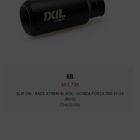
RB
463,73
€
SLIP ON - RACE XTREM BLACK - HONDA FORZA 750 21-24
(RH11)
CH6259RB