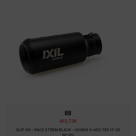
RB
463,73
€
SLIP ON - RACE XTREM BLACK - HONDA X-ADV 750 17-20
(RC95)