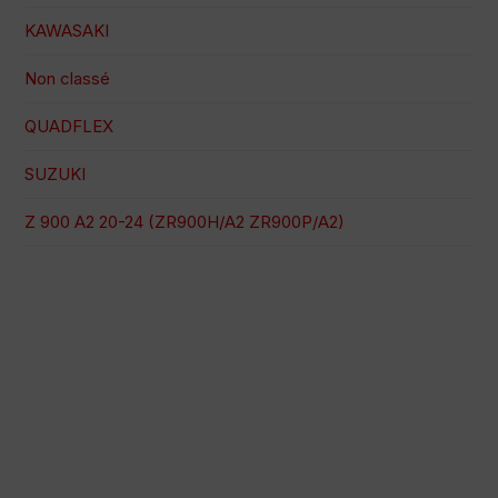
KAWASAKI
Non classé
QUADFLEX
SUZUKI
Z 900 A2 20-24 (ZR900H/A2 ZR900P/A2)
Paiement 100% sécurisé
Expédition à une date précise