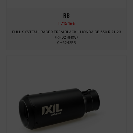
RB
1.715,18
€
FULL SYSTEM - RACE XTREM BLACK - HONDA CB 650 R 21-23
(RH02 RH08)
CH6242RB