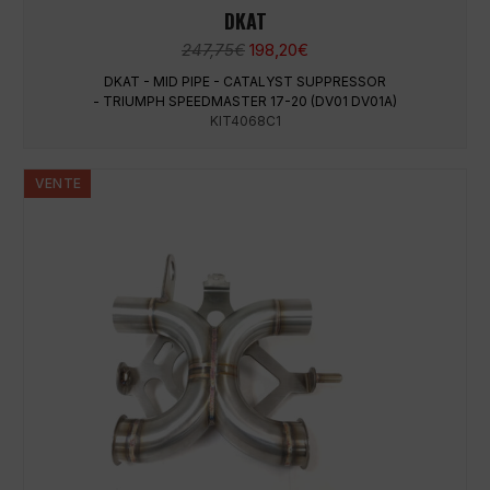
DKAT
Le
Le
247,75
€
198,20
€
prix
prix
DKAT - MID PIPE - CATALYST SUPPRESSOR
initial
actuel
- TRIUMPH SPEEDMASTER 17-20 (DV01 DV01A)
était :
est :
KIT4068C1
247,75€.
198,20€.
VENTE