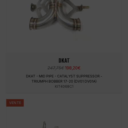
DKAT
Le
Le
247,75
€
198,20
€
prix
prix
DKAT - MID PIPE - CATALYST SUPPRESSOR -
initial
actuel
TRIUMPH BOBBER 17-20 (DV01 DV01A)
était :
est :
KIT4068C1
247,75€.
198,20€.
VENTE