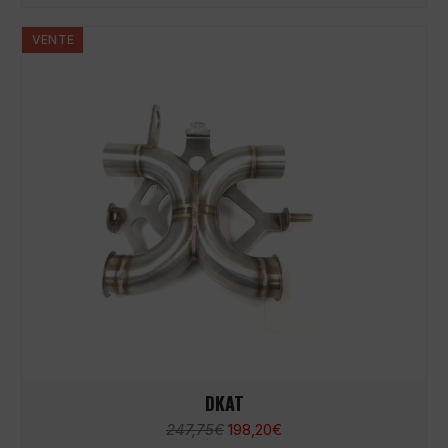
247,75€.
198,20€.
VENTE
DKAT
Le
Le
247,75
€
198,20
€