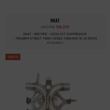
DKAT
Le
Le
247,75
€
198,20
€
prix
prix
DKAT - MID PIPE - CATALYST SUPPRESSOR
initial
actuel
- TRIUMPH STREET TWIN / SPEED TWIN 900 16-22 (DP01)
était :
est :
KIT4068C1
247,75€.
198,20€.
VENTE