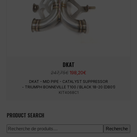
DKAT
Le
Le
247,75
€
198,20
€
prix
prix
DKAT - MID PIPE - CATALYST SUPPRESSOR
initial
actuel
- TRIUMPH BONNEVILLE T100 / BLACK 18-20 (DB01)
était :
est :
KIT4068C1
247,75€.
198,20€.
PRODUCT SEARCH
Recherche