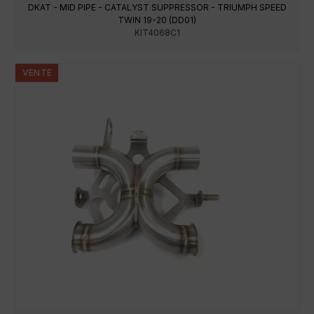
prix
prix
DKAT - MID PIPE - CATALYST SUPPRESSOR - TRIUMPH SPEED
initial
actuel
TWIN 19-20 (DD01)
était :
est :
KIT4068C1
247,75€.
198,20€.
VENTE