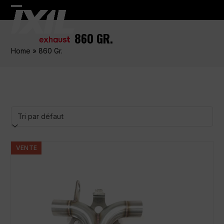
Skip
Open
Close
to
content
mobile
mobile
860 GR.
menu
menu
Home
»
860 Gr.
VENTE