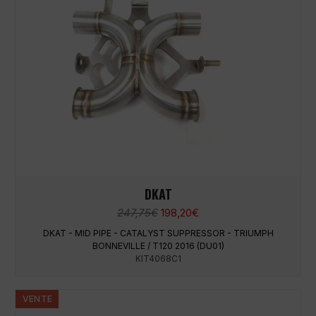
DKAT
Le
Le
247,75
€
198,20
€
prix
prix
DKAT - MID PIPE - CATALYST SUPPRESSOR - TRIUMPH
initial
actuel
BONNEVILLE / T120 2016 (DU01)
était :
est :
KIT4068C1
247,75€.
198,20€.
VENTE