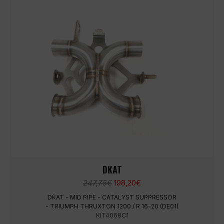
DKAT
Le
Le
247,75
€
198,20
€
prix
prix
DKAT - MID PIPE - CATALYST SUPPRESSOR
initial
actuel
- TRIUMPH THRUXTON 1200 / R 16-20 (DE01)
était :
est :
KIT4068C1