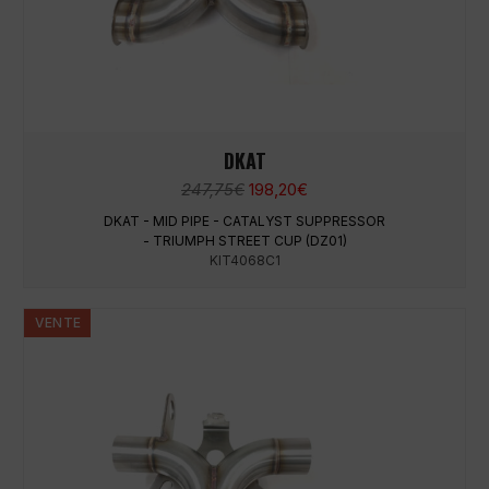
DKAT
Le
Le
247,75
€
198,20
€
prix
prix
DKAT - MID PIPE - CATALYST SUPPRESSOR
initial
actuel
- TRIUMPH STREET CUP (DZ01)
était :
est :
KIT4068C1
247,75€.
198,20€.
VENTE