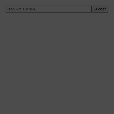
Suchen
100 % sichere Zahlung
Versand zu einem bestimmten Datum
Einfacher und schneller Einkauf
Expressversand