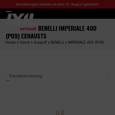
Skip
Bestellungen werden ab dem 31. August geliefert.
to
content
Open
Close
mobile
mobile
BENELLI IMPERIALE 400
menu
menu
(P09) EXHAUSTS
Home
»
Home
»
Auspuff
»
BENELLI
»
IMPERIALE 400 (P09)