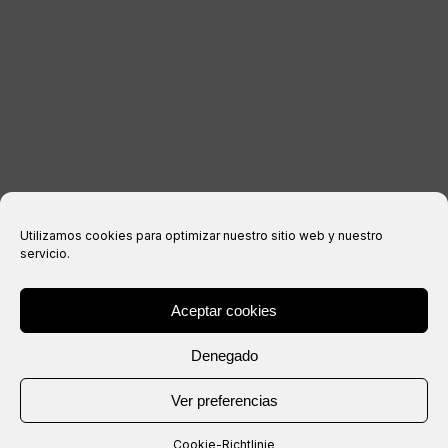
Impressum
Datenschutzerklärung
Cookie-Richtlinie
Kaufbedingungen
Utilizamos cookies para optimizar nuestro sitio web y nuestro
servicio.
Aceptar cookies
® Copyright 2026 –
IXIL
– Alle Rechte vorbehalten.
Denegado
Webseite erstellt von
Ver preferencias
Cookie-Richtlinie