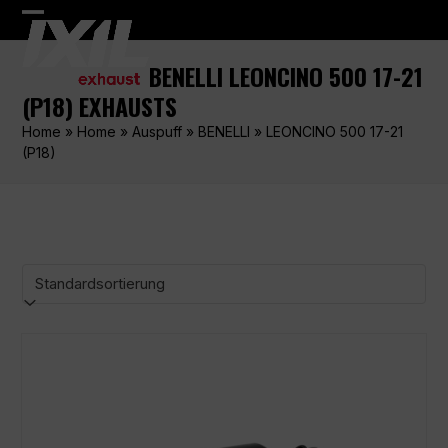
Skip
Open
Close
to
content
mobile
mobile
BENELLI LEONCINO 500 17-21
menu
menu
(P18) EXHAUSTS
Home
»
Home
»
Auspuff
»
BENELLI
»
LEONCINO 500 17-21
(P18)