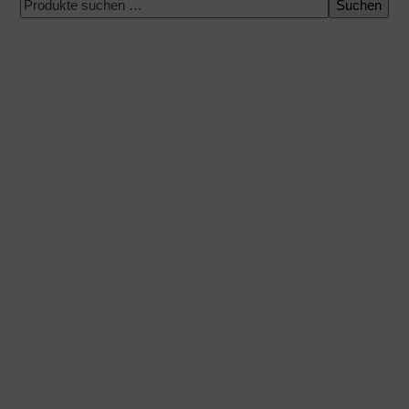
Suchen
100 % sichere Zahlung
Versand zu einem bestimmten Datum
Einfacher und schneller Einkauf
Expressversand