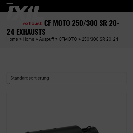
Skip
Open
Close
to
content
mobile
mobile
CF MOTO 250/300 SR 20-
menu
menu
24 EXHAUSTS
Home
»
Home
»
Auspuff
»
CFMOTO
»
250/300 SR 20-24