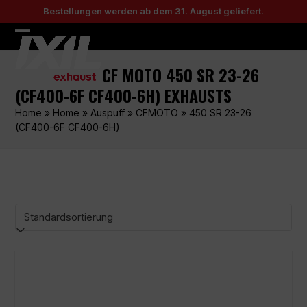
Skip
Bestellungen werden ab dem 31. August geliefert.
to
content
Open
Close
mobile
mobile
CF MOTO 450 SR 23-26
menu
menu
(CF400-6F CF400-6H) EXHAUSTS
Home
»
Home
»
Auspuff
»
CFMOTO
»
450 SR 23-26
(CF400-6F CF400-6H)