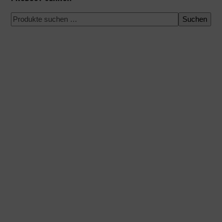
Suchen
100 % sichere Zahlung
Versand zu einem bestimmten Datum
Einfacher und schneller Einkauf
Expressversand