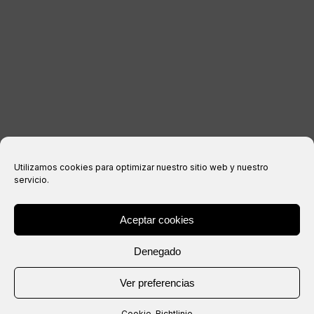
Impressum
Datenschutzerklärung
Cookie-Richtlinie
Kaufbedingungen
Utilizamos cookies para optimizar nuestro sitio web y nuestro
servicio.
Aceptar cookies
® Copyright 2026 –
IXIL
– Alle Rechte vorbehalten.
Denegado
Webseite erstellt von
Ver preferencias
Cookie-Richtlinie