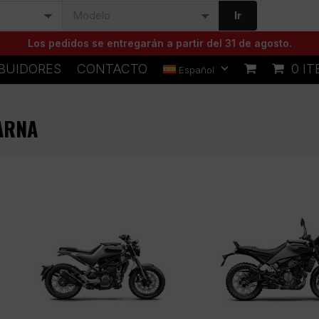
Ir
Los pedidos se entregarán a partir del 31 de agosto.
IBUIDORES
CONTACTO
0 I
Español
ARNA