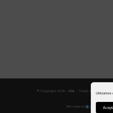
® Copyright 2026 –
IXIL
– Todos los derechos r
Utilizamos 
Web creada por
Acept