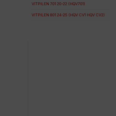
VITPILEN 701 20-22 (HQV701)
VITPILEN 801 24-25 (HQV CV1 HQV CV2)
Pago 100% seguro
Envío en una fecha concreta
Compra fácil y rápida