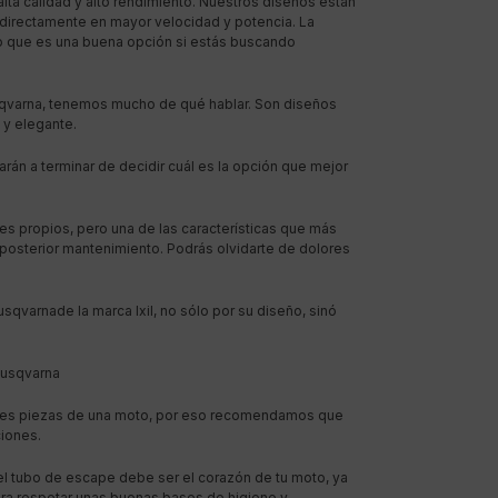
lta calidad y alto rendimiento. Nuestros diseños están
o directamente en mayor velocidad y potencia. La
 lo que es una buena opción si estás buscando
usqvarna, tenemos mucho de qué hablar. Son diseños
 y elegante.
án a terminar de decidir cuál es la opción que mejor
res propios, pero una de las características que más
y posterior mantenimiento. Podrás olvidarte de dolores
qvarnade la marca Ixil, no sólo por su diseño, sinó
Husqvarna
pales piezas de una moto, por eso recomendamos que
iones.
l tubo de escape debe ser el corazón de tu moto, ya
ara respetar unas buenas bases de higiene y