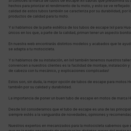
Si conoces la marca de tubos de escape Ixil sabrás que predomina su a
hechos para priorizar el rendimiento de tu moto, y esto se ve reflejad
calidad de estos tubos también se caracteriza por su durabilidad, por
productos de calidad para tu moto.
Y si hablamos de la parte estética de los tubos de escape Ixil para H
únicos en los que, a parte de la calidad, priman tener un aspecto bonito
En nuestra web encontrarás distintos modelos y acabados que te ayudar
se adapta a tu motocicleta.
Y si hablamos de su instalación, en Ixil también tenemos nuestros talle
convencen a nuestros clientes es la facilidad de montaje, instalación 
de cabeza con tu mecánico, y explicaciones complicadas!
Estos son, sin duda, la mejor opción de tubos de escape para motos Hus
también por su calidad y durabilidad.
La importancia de poner un buen tubo de escape en motos de marca 
Desde Ixil consideramos que el tubo de escape es una de las princi
siempre estés a la vanguardia de novedades, opiniones y recomendac
Nuestros expertos en mecanizados para la motocicleta sabemos que e
que es la parte encargada de expulsar los distintos gases del motor p