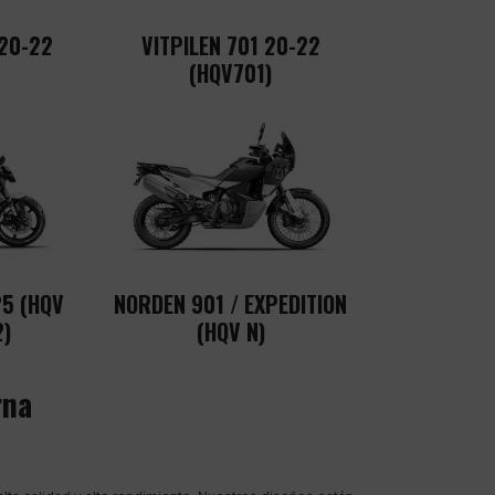
 20-22
VITPILEN 701 20-22
(HQV701)
25 (HQV
NORDEN 901 / EXPEDITION
2)
(HQV N)
rna