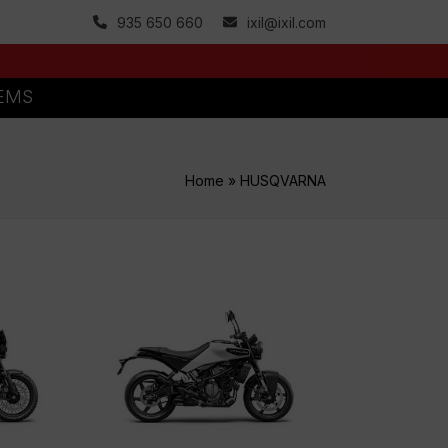
935 650 660
ixil@ixil.com
TEMS
Home
»
HUSQVARNA