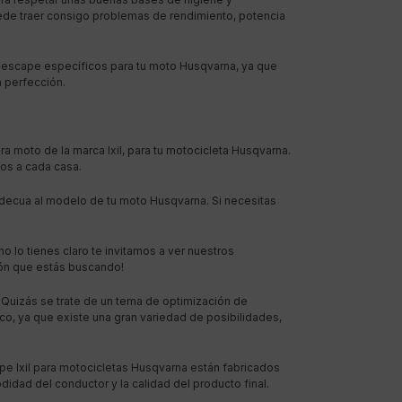
ede traer consigo problemas de rendimiento, potencia
scape específicos para tu moto Husqvarna, ya que
a perfección.
a moto de la marca Ixil, para tu motocicleta Husqvarna.
ños a cada casa.
decua al modelo de tu moto Husqvarna. Si necesitas
o lo tienes claro te invitamos a ver nuestros
ión que estás buscando!
… Quizás se trate de un tema de optimización de
co, ya que existe una gran variedad de posibilidades,
e Ixil para motocicletas Husqvarna están fabricados
dad del conductor y la calidad del producto final.