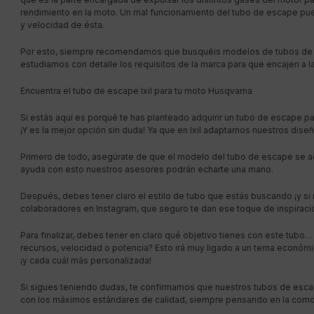
rendimiento en la moto. Un mal funcionamiento del tubo de escape pu
y velocidad de ésta.
Por esto, siempre recomendamos que busquéis modelos de tubos de e
estudiamos con detalle los requisitos de la marca para que encajen a l
Encuentra el tubo de escape Ixil para tu moto Husqvarna
Si estás aquí es porqué te has planteado adquirir un tubo de escape par
¡Y es la mejor opción sin duda! Ya que en Ixil adaptamos nuestros dise
Primero de todo, asegúrate de que el modelo del tubo de escape se a
ayuda con esto nuestros asesores podrán echarte una mano.
Después, debes tener claro el estilo de tubo que estás buscando ¡y si n
colaboradores en Instagram, que seguro te dan ese toque de inspirac
Para finalizar, debes tener en claro qué objetivo tienes con este tubo
recursos, velocidad o potencia? Esto irá muy ligado a un tema económi
¡y cada cuál más personalizada!
Si sigues teniendo dudas, te confirmamos que nuestros tubos de escap
con los máximos estándares de calidad, siempre pensando en la comodi