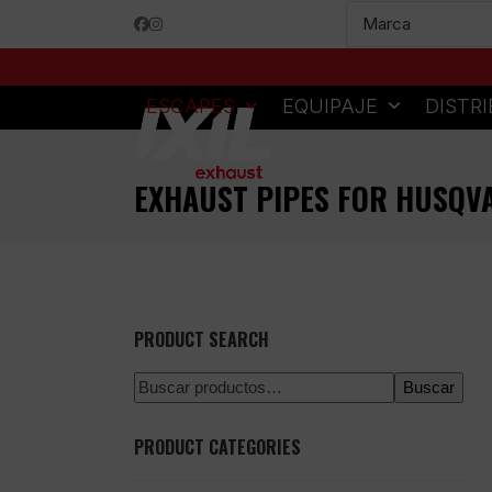
Skip
Facebook
Instagram
to
content
ESCAPES
EQUIPAJE
DISTR
EXHAUST PIPES FOR HUSQV
PRODUCT SEARCH
Buscar
PRODUCT CATEGORIES