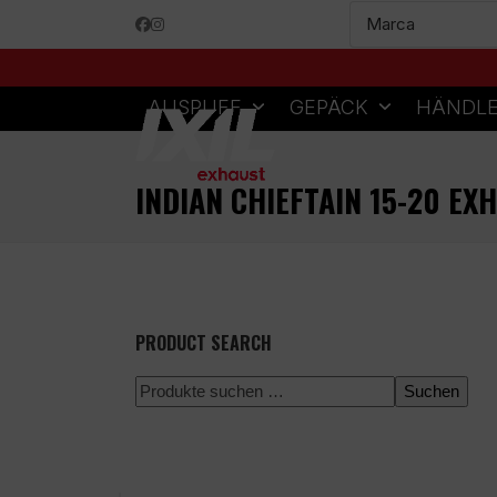
Skip
Facebook
Instagram
to
content
AUSPUFF
GEPÄCK
HÄNDL
INDIAN CHIEFTAIN 15-20 EX
PRODUCT SEARCH
Suchen