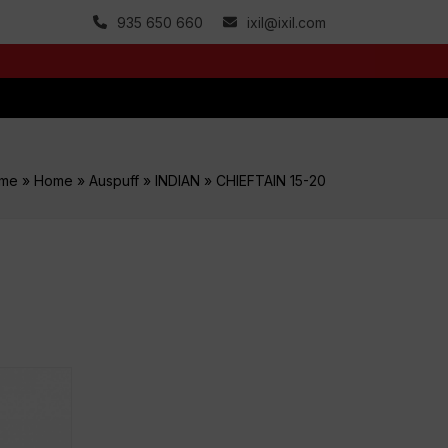
935 650 660
ixil@ixil.com
me
»
Home
»
Auspuff
»
INDIAN
»
CHIEFTAIN 15-20