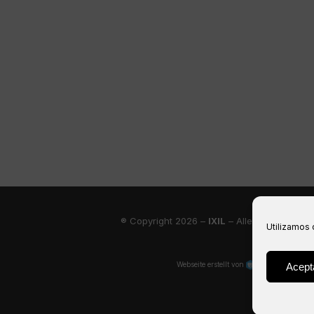
® Copyright 2026 –
IXIL
– Alle Rechte vorbe
Utilizamos 
Webseite erstellt von
Acept