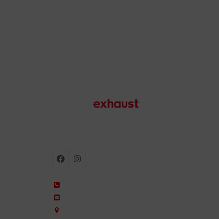
Motorradauspuffanlagen
Facebook
Instagram
+34 935 650 660
ixil@ixil.com
Arquitectura, 2 – P.I. Can Cuiàs