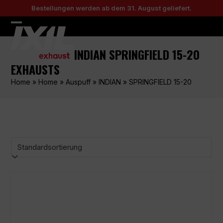
Skip
Bestellungen werden ab dem 31. August geliefert.
to
content
Open
Close
mobile
mobile
INDIAN SPRINGFIELD 15-20
menu
menu
EXHAUSTS
Home
»
Home
»
Auspuff
»
INDIAN
»
SPRINGFIELD 15-20