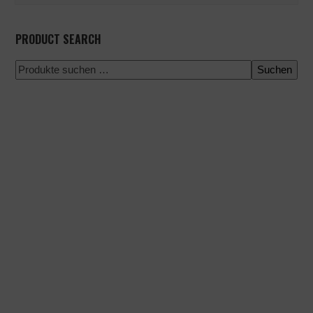
PRODUCT SEARCH
Suchen
100 % sichere Zahlung
Versand zu einem bestimmten Datum
Einfacher und schneller Einkauf