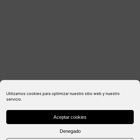
RECHTLICHE INFORMATIONEN
Impressum
Datenschutzerklärung
Cookie-Richtlinie
Kaufbedingungen
Utilizamos cookies para optimizar nuestro sitio web y nuestro
servicio.
Aceptar cookies
® Copyright 2026 –
IXIL
– Alle Rechte vorbehalten.
Denegado