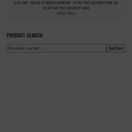
SLIP ON - RACE XTREM CARBON - KTM 790 ADVENTURE 19-
20 (KTM 790 ADVENTURE)
CM3278RC
PRODUCT SEARCH
Suchen
100 % sichere Zahlung
Versand zu einem bestimmten Datum