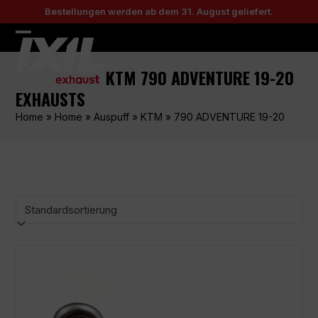
Skip
Bestellungen werden ab dem 31. August geliefert.
to
content
Open
Close
mobile
mobile
KTM 790 ADVENTURE 19-20
menu
menu
EXHAUSTS
Home
»
Home
»
Auspuff
»
KTM
»
790 ADVENTURE 19-20