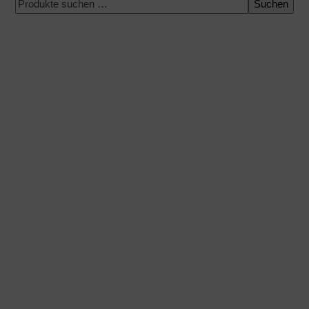
Suchen
100 % sichere Zahlung
Versand zu einem bestimmten Datum
Einfacher und schneller Einkauf
Expressversand