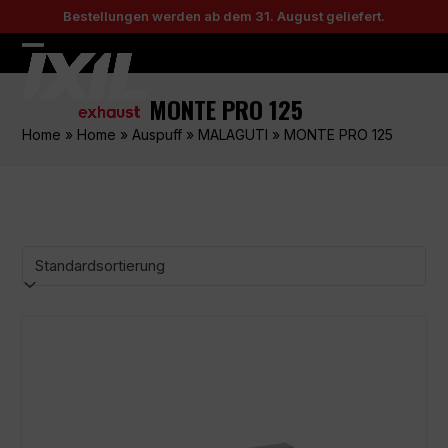
Skip
Bestellungen werden ab dem 31. August geliefert.
to
content
Open
Close
mobile
mobile
MONTE PRO 125
menu
menu
Home
»
Home
»
Auspuff
»
MALAGUTI
»
MONTE PRO 125