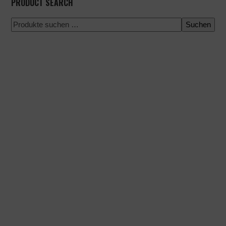
PRODUCT SEARCH
Suchen
100 % sichere Zahlung
Versand zu einem bestimmten Datum
Einfacher und schneller Einkauf
Expressversand