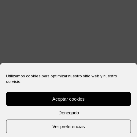
Impressum
Datenschutzerklärung
Cookie-Richtlinie
Kaufbedingungen
Utilizamos cookies para optimizar nuestro sitio web y nuestro
servicio.
Aceptar cookies
® Copyright 2026 –
IXIL
– Alle Rechte vorbehalten.
Denegado
Webseite erstellt von
Ver preferencias