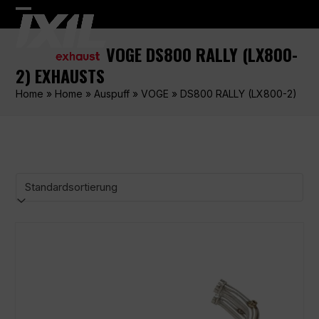
Skip
Open
Close
to
content
mobile
mobile
VOGE DS800 RALLY (LX800-
menu
menu
2) EXHAUSTS
Home
»
Home
»
Auspuff
»
VOGE
»
DS800 RALLY (LX800-2)