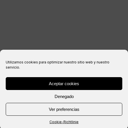
Datenschutzerklärung
Cookie-Richtlinie
Kaufbedingungen
Utilizamos cookies para optimizar nuestro sitio web y nuestro
servicio.
Aceptar cookies
® Copyright 2026 –
IXIL
– Alle Rechte vorbehalten.
Denegado
Webseite erstellt von
Ver preferencias
Cookie-Richtlinie