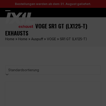
Skip
Bestellungen werden ab dem 31. August geliefert.
to
content
Open
Close
mobile
mobile
VOGE SR1 GT (LX125-T)
menu
menu
EXHAUSTS
Home
»
Home
»
Auspuff
»
VOGE
»
SR1 GT (LX125-T)