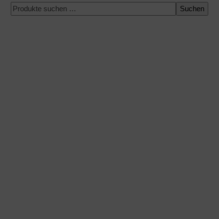
Suchen
100 % sichere Zahlung
Versand zu einem bestimmten Datum
Einfacher und schneller Einkauf
Expressversand