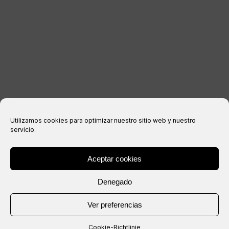
Impressum
Datenschutzerklärung
Cookie-Richtlinie
Kaufbedingungen
Utilizamos cookies para optimizar nuestro sitio web y nuestro
servicio.
Aceptar cookies
® Copyright 2026 –
IXIL
– Alle Rechte vorbehalten.
Denegado
Webseite erstellt von
Ver preferencias
Cookie-Richtlinie