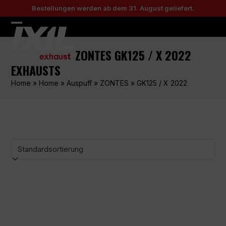
Skip
Bestellungen werden ab dem 31. August geliefert.
to
content
Open
Close
mobile
mobile
ZONTES GK125 / X 2022
menu
menu
EXHAUSTS
Home
»
Home
»
Auspuff
»
ZONTES
»
GK125 / X 2022