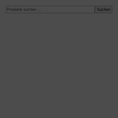
Suchen
100 % sichere Zahlung
Versand zu einem bestimmten Datum
Einfacher und schneller Einkauf
Expressversand