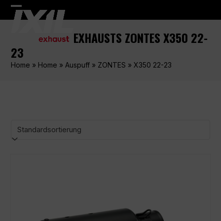
Skip
Open
Close
to
content
mobile
mobile
EXHAUSTS ZONTES X350 22-
menu
menu
23
Home
»
Home
»
Auspuff
»
ZONTES
»
X350 22-23