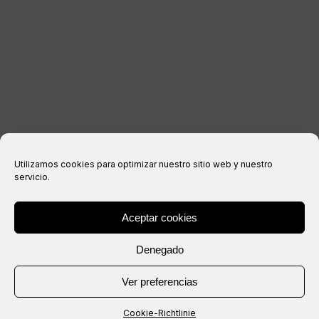
Datenschutzerklärung
Cookie-Richtlinie
Kaufbedingungen
Utilizamos cookies para optimizar nuestro sitio web y nuestro
servicio.
Aceptar cookies
® Copyright 2026 –
IXIL
– Alle Rechte vorbehalten.
Denegado
Webseite erstellt von
Ver preferencias
Cookie-Richtlinie