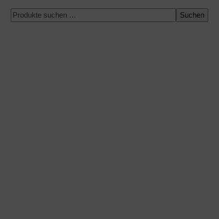
Suchen
100 % sichere Zahlung
Versand zu einem bestimmten Datum
Einfacher und schneller Einkauf
Expressversand