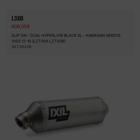
L3XB
608,05
€
SLIP ON - DUAL HYPERLOW BLACK XL - KAWASAKI VERSYS
1000 12-19 (LZT00A LZT00B)
XK7384XB