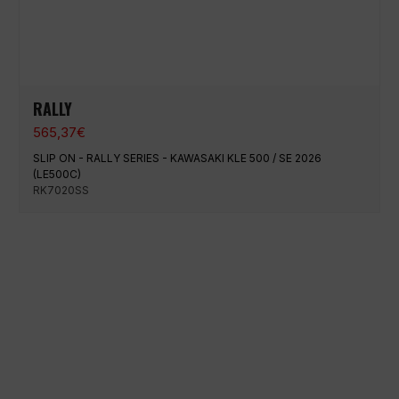
RALLY
565,37
€
SLIP ON - RALLY SERIES - KAWASAKI KLE 500 / SE 2026
(LE500C)
RK7020SS
100 % sichere Zahlung