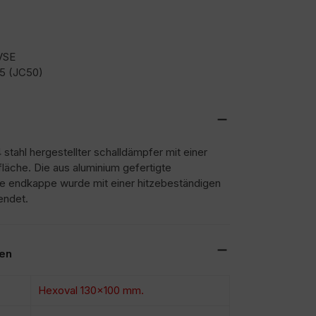
VSE
15 (JC50)
 stahl hergestellter schalldämpfer mit einer
fläche. Die aus aluminium gefertigte
e endkappe wurde mit einer hitzebeständigen
endet.
nen
Hexoval 130×100 mm.