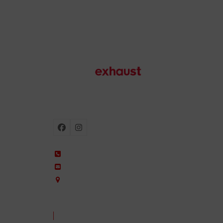
Motorradauspuffanlagen
Facebook
Instagram
+34 935 650 660
ixil@ixil.com
Arquitectura, 2 – P.I. Can Cuiàs
08110 Montcada i Reixac – Barcelona, Spain