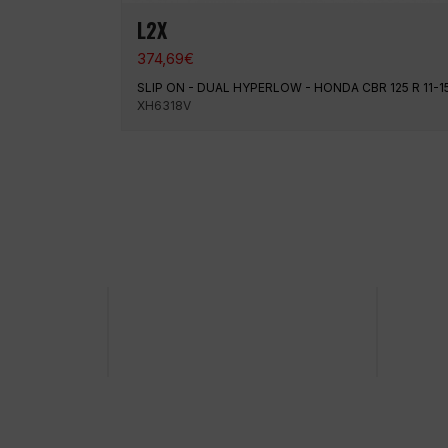
L2X
374,69
€
SLIP ON - DUAL HYPERLOW - HONDA CBR 125 R 11-1
XH6318V
100 % sichere Zahlung
Versand z