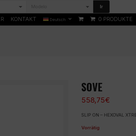
Ir
ER
KONTAKT
0 PRODUKTE
Deutsch
SOVE
558,75
€
SLIP ON – HEXOVAL XTRE
Vorrätig