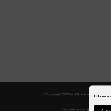
® Copyright 2026 –
IXIL
– Alle Rechte vorbe
Utilizamos 
Webseite erstellt von
Acept