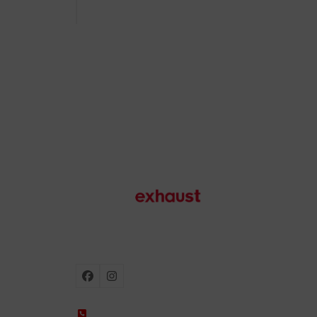
Motorradauspuffanlagen
Facebook
Instagram
+34 935 650 660