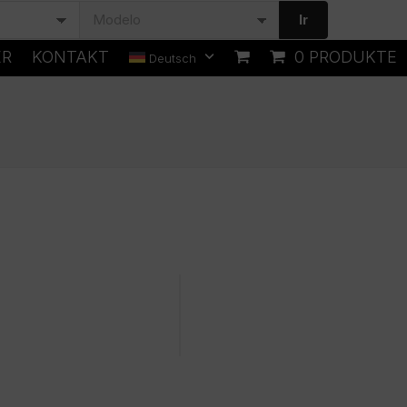
Ir
ER
KONTAKT
0 PRODUKTE
Deutsch
u einem bestimmten Datum
Einfacher und schneller Einkauf
ittliche Google-Bewertung:
4,9/5