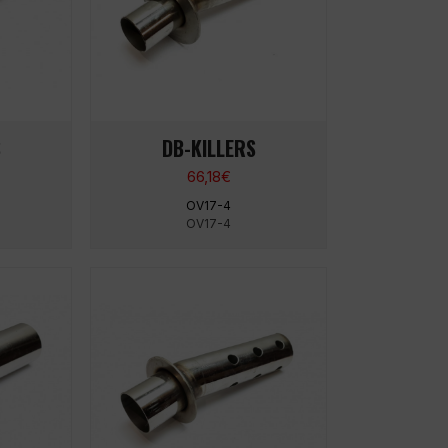
S
DB-KILLERS
66,18
€
OV17-4
OV17-4