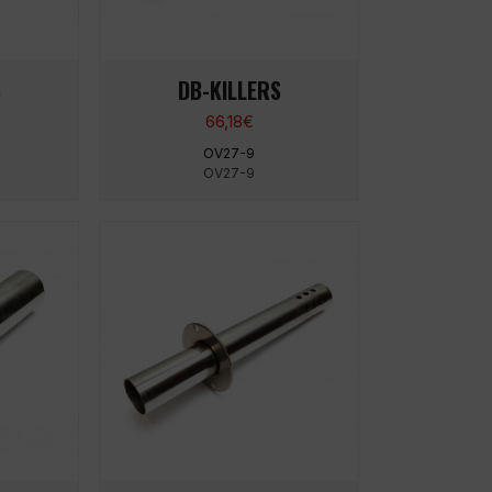
S
DB-KILLERS
66,18
€
OV27-9
OV27-9