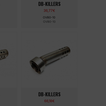
S
DB-KILLERS
36,77
€
OV80-10
OV80-10
S
DB-KILLERS
66,18
€