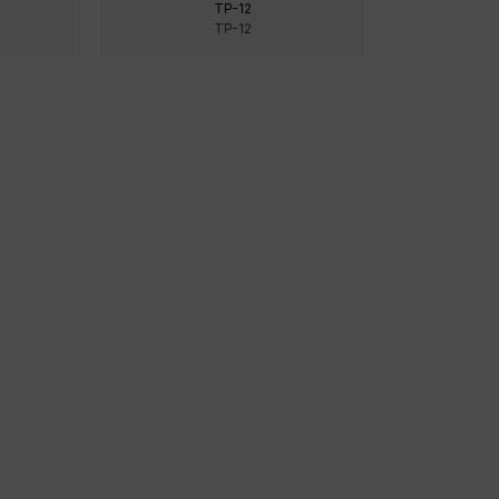
TP-12
TP-12
RECHTLICHE INFORMATIONEN
Impressum
Datenschutzerklärung
Cookie-Richtlinie