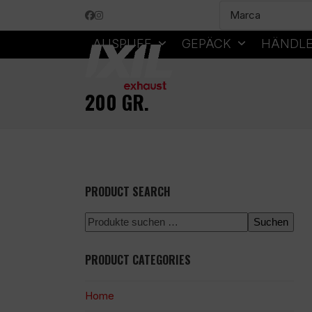
Skip
Facebook
Instagram
to
content
AUSPUFF
GEPÄCK
HÄNDL
200 GR.
PRODUCT SEARCH
Suchen
PRODUCT CATEGORIES
Home