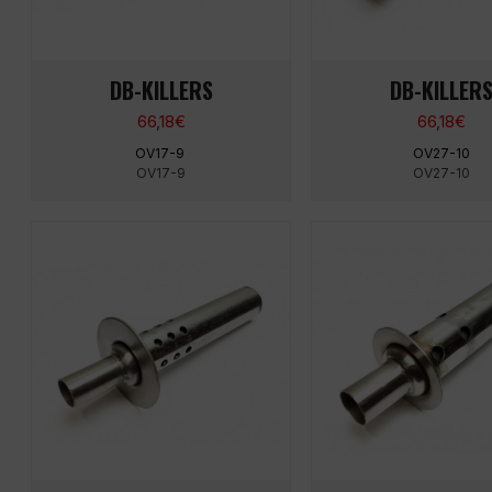
DB-KILLERS
DB-KILLER
66,18
€
66,18
€
OV17-9
OV27-10
OV17-9
OV27-10