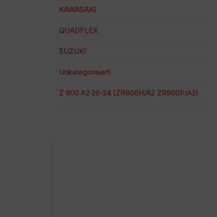
KAWASAKI
QUADFLEX
SUZUKI
Unkategorisiert
Z 900 A2 20-24 (ZR900H/A2 ZR900P/A2)
100 % sichere Zahlung
Versand zu einem bestimmten Datum