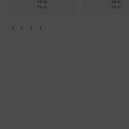
TP-10
TP-11
TP-10
TP-11
1
2
3
MENÜ
AUSPUFF
GEPÄCK
HÄNDLER