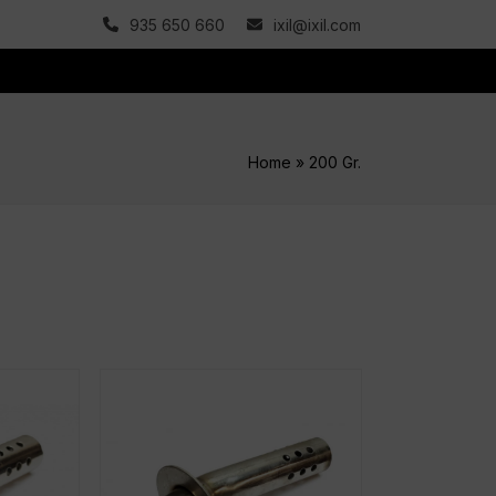
935 650 660
ixil@ixil.com
Home
»
200 Gr.