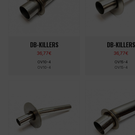
DB-KILLERS
DB-KILLER
36,77
€
36,77
€
OV10-4
OV15-4
OV10-4
OV15-4