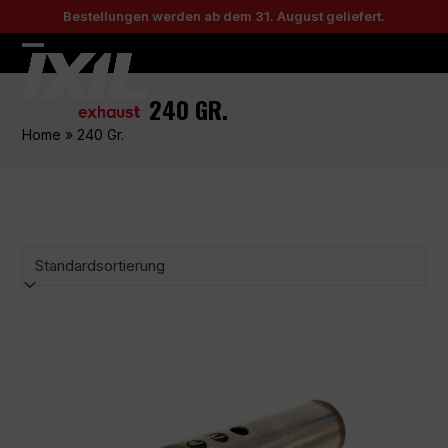
Skip
Bestellungen werden ab dem 31. August geliefert.
to
content
Open
Close
mobile
mobile
240 GR.
menu
menu
Home
»
240 Gr.