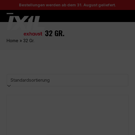
Skip
Bestellungen werden ab dem 31. August geliefert.
to
content
Open
Close
mobile
mobile
32 GR.
menu
menu
Home
»
32 Gr.