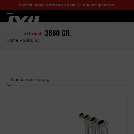
Skip
Bestellungen werden ab dem 31. August geliefert.
to
content
Open
Close
mobile
mobile
3860 GR.
menu
menu
Home
»
3860 Gr.