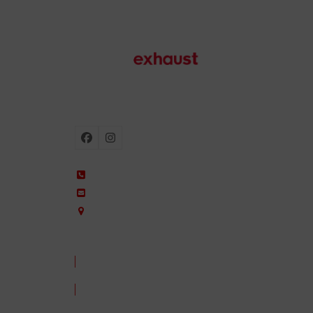
Échappements de moto
Facebook
Instagram
+34 935 650 660
ixil@ixil.com
Arquitectura, 2 – P.I. Can Cuiàs
08110 Montcada i Reixac – Barcelona, Spain
CONTACTEZ-NOUS