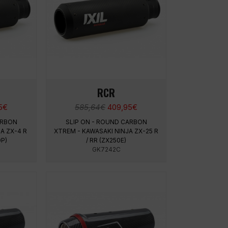
RCR
Le
Le
Le
5
€
585,64
€
409,95
€
prix
prix
prix
ARBON
SLIP ON - ROUND CARBON
actuel
initial
actuel
A ZX-4 R
XTREM - KAWASAKI NINJA ZX-25 R
est :
était :
est :
0P)
/ RR (ZX250E)
4€.
409,95€.
585,64€.
409,95€.
GK7242C