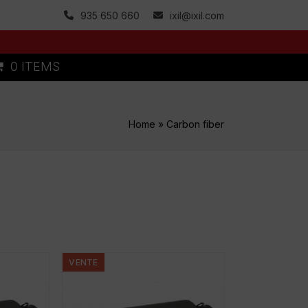
935 650 660
ixil@ixil.com
0 ITEMS
Home
»
Carbon fiber
VENTE