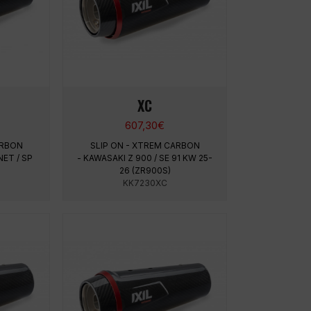
XC
607,30
€
ARBON
SLIP ON - XTREM CARBON
ET / SP
- KAWASAKI Z 900 / SE 91 KW 25-
26 (ZR900S)
KK7230XC