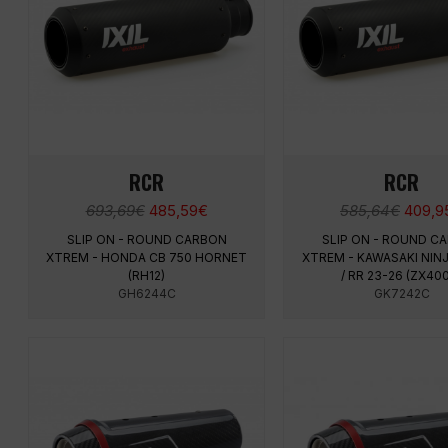
RCR
RCR
Le
Le
Le
693,69
€
485,59
€
585,64
€
409,9
prix
prix
prix
SLIP ON - ROUND CARBON
SLIP ON - ROUND C
initial
actuel
initial
XTREM - HONDA CB 750 HORNET
XTREM - KAWASAKI NINJ
était :
est :
était :
(RH12)
/ RR 23-26 (ZX40
693,69€.
485,59€.
585,6
GH6244C
GK7242C