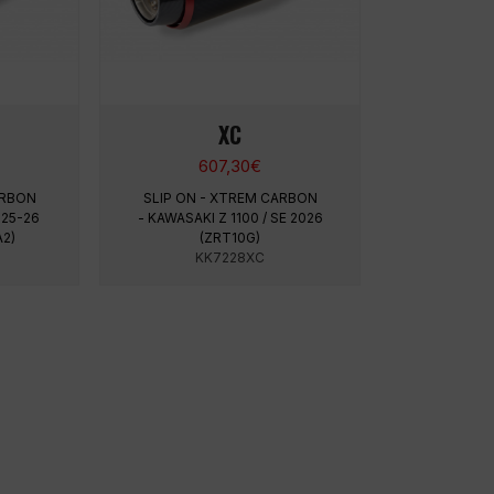
XC
607,30
€
ARBON
SLIP ON - XTREM CARBON
 25-26
- KAWASAKI Z 1100 / SE 2026
2)
(ZRT10G)
KK7228XC