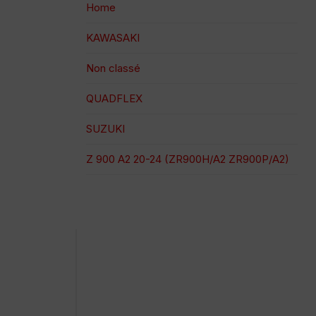
Home
KAWASAKI
Non classé
QUADFLEX
SUZUKI
Z 900 A2 20-24 (ZR900H/A2 ZR900P/A2)
Paiement 100% sécurisé
Expédition à une date précise