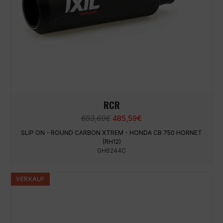
RCR
Ursprünglicher
Aktueller
693,69
€
485,59
€
Preis
Preis
SLIP ON - ROUND CARBON XTREM - HONDA CB 750 HORNET
war:
ist:
(RH12)
693,69€
485,59€.
GH6244C
VERKAUF