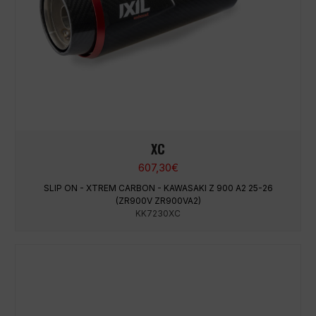
XC
607,30
€
SLIP ON - XTREM CARBON - KAWASAKI Z 900 A2 25-26
(ZR900V ZR900VA2)
KK7230XC