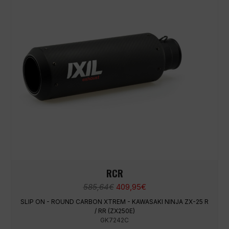
RCR
Ursprünglicher
Aktueller
585,64
€
409,95
€
Preis
Preis
SLIP ON - ROUND CARBON XTREM - KAWASAKI NINJA ZX-25 R
war:
ist:
/ RR (ZX250E)
585,64€
409,95€.
GK7242C