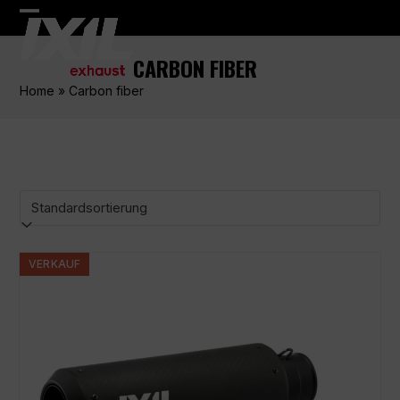
Skip
Open
Close
to
content
mobile
mobile
CARBON FIBER
menu
menu
Home
»
Carbon fiber
VERKAUF