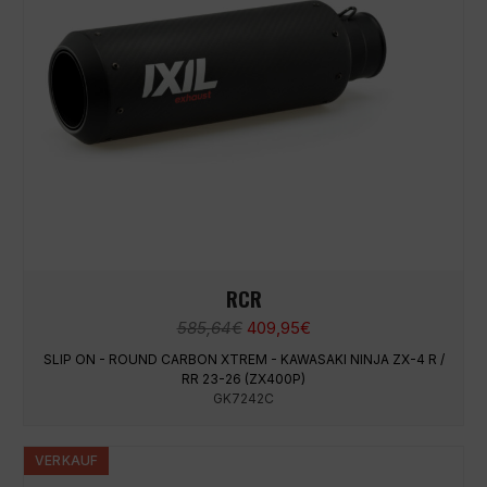
RCR
Ursprünglicher
Aktueller
585,64
€
409,95
€
Preis
Preis
SLIP ON - ROUND CARBON XTREM - KAWASAKI NINJA ZX-4 R /
war:
ist:
RR 23-26 (ZX400P)
585,64€
409,95€.
GK7242C
VERKAUF