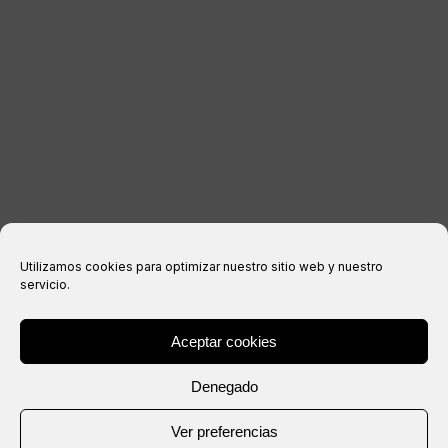
Avis juridique
politique de confidentialité
Politique relative aux cookies
Conditions d’achat
Utilizamos cookies para optimizar nuestro sitio web y nuestro
servicio.
Aceptar cookies
® Copyright 2026 –
IXIL
– Tous droits réservés.
Denegado
Site Web créé par
Ver preferencias