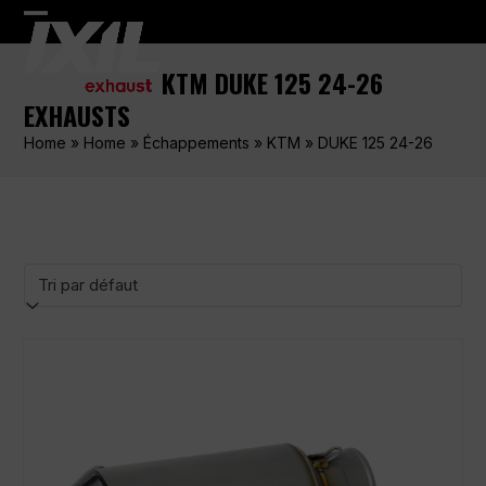
Skip
Open
Close
to
content
mobile
mobile
KTM DUKE 125 24-26
menu
menu
EXHAUSTS
Home
»
Home
»
Échappements
»
KTM
»
DUKE 125 24-26