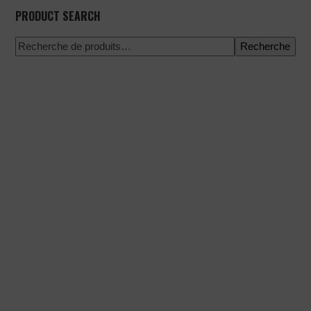
PRODUCT SEARCH
Recherche
Paiement 100% sécurisé
Expédition à une date précise
Achat facile et rapide
Expéditions urgentes