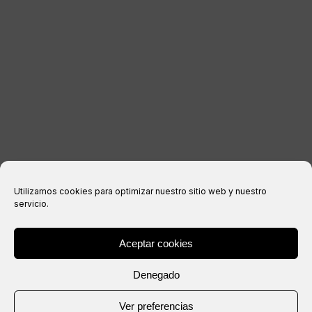
Aviso legal
Política de privacidad
Política de cookies
Condiciones de compra
Utilizamos cookies para optimizar nuestro sitio web y nuestro
servicio.
Aceptar cookies
® Copyright 2026 –
IXIL
– Todos los derechos reservados.
Denegado
Web creada por
Ver preferencias