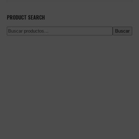
PRODUCT SEARCH
Buscar
Pago 100% seguro
Envío en una fecha concreta
Compra fácil y rápida