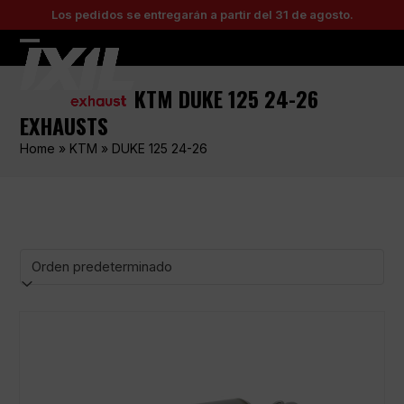
Skip
Los pedidos se entregarán a partir del 31 de agosto.
to
content
Open
Close
mobile
mobile
KTM DUKE 125 24-26
menu
menu
EXHAUSTS
Home
»
KTM
»
DUKE 125 24-26