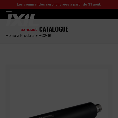
Skip
Les commandes seront livrées à partir du 31 août.
to
content
Open
Close
mobile
mobile
CATALOGUE
menu
menu
Home
»
Produits
»
HC2-1B