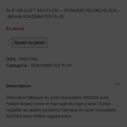
SLIP ON (LEFT MUFFLER) – IRONHEAD ROUND BLACK –
INDIAN ROADMASTER 15-20
En stock
quantité
Ajouter au panier
de
HC2-
UGS :
HI2017SB
1B
Catégorie :
ROADMASTER 15-20
Description
Silencieux fabriqué en acier inoxydable AISI304 avec
finition laquée noire et marcage du logo a laser. Sortie
reglable en quatre positions fabriqué en acier inoxydable
AISI304 avec finition laquée noire.