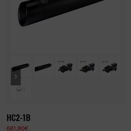
previous
next
slide
slide
HC2-1B
681,80
€