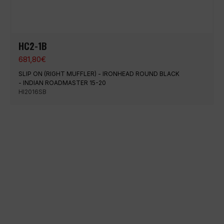
HC2-1B
681,80
€
SLIP ON (RIGHT MUFFLER) - IRONHEAD ROUND BLACK
- INDIAN ROADMASTER 15-20
HI2016SB
Paiement 100% sécurisé