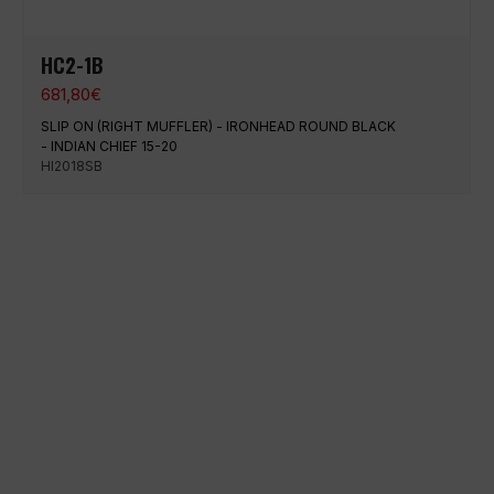
HC2-1B
681,80
€
SLIP ON (RIGHT MUFFLER) - IRONHEAD ROUND BLACK
- INDIAN CHIEF 15-20
HI2018SB
Paiement 100% sécurisé