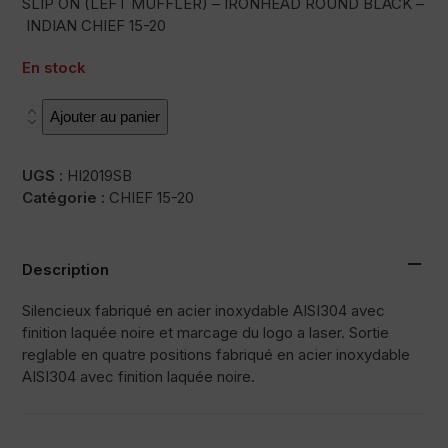
SLIP ON (LEFT MUFFLER) – IRONHEAD ROUND BLACK –
INDIAN CHIEF 15-20
En stock
quantité
Ajouter au panier
de
HC2-
UGS :
HI2019SB
1B
Catégorie :
CHIEF 15-20
Description
Silencieux fabriqué en acier inoxydable AISI304 avec
finition laquée noire et marcage du logo a laser. Sortie
reglable en quatre positions fabriqué en acier inoxydable
AISI304 avec finition laquée noire.