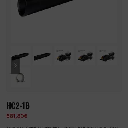
previous
next
slide
slide
HC2-1B
681,80
€