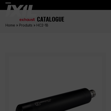
Skip
Open
Close
to
content
mobile
mobile
CATALOGUE
menu
menu
Home
»
Produits
»
HC2-1B