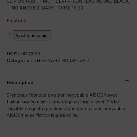
SLIP ON (RIGHT MUFFLER) – IRONHEAD ROUND BLACK
– INDIAN CHIEF DARK HORSE 15-20
En stock
quantité
Ajouter au panier
de
HC2-
UGS :
HI2018SB
1B
Catégorie :
CHIEF DARK HORSE 15-20
Description
Silencieux fabriqué en acier inoxydable AISI304 avec
finition laquée noire et marcage du logo a laser. Sortie
reglable en quatre positions fabriqué en acier inoxydable
AISI304 avec finition laquée noire.