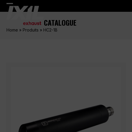
Skip
Open
Close
to
content
mobile
mobile
CATALOGUE
menu
menu
Home
»
Produits
»
HC2-1B