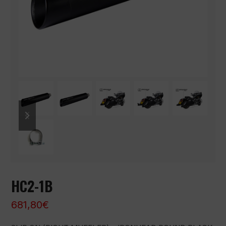
previous
next
slide
slide
HC2-1B
681,80
€