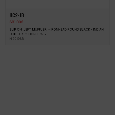
HC2-1B
681,80
€
SLIP ON (LEFT MUFFLER) - IRONHEAD ROUND BLACK - INDIAN
CHIEF DARK HORSE 15-20
HI2019SB
Paiement 100% sécurisé