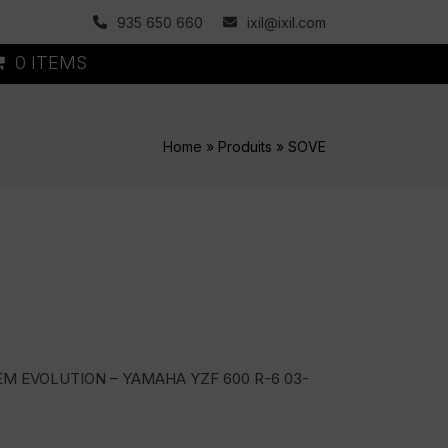
935 650 660
ixil@ixil.com
0 ITEMS
Home
»
Produits
»
SOVE
EM EVOLUTION – YAMAHA YZF 600 R-6 03-