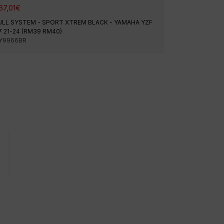
67,01
€
ULL SYSTEM - SPORT XTREM BLACK - YAMAHA YZF
7 21-24 (RM39 RM40)
Y9966BR
Expéditions urgentes
Note moyenne Googl