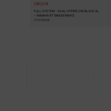
1.181,57
€
FULL SYSTEM - DUAL HYPERLOW BLACK XL
- YAMAHA R7 (RM39 RM40)
XY9366XB
Paiement 100% sécurisé
Expédi