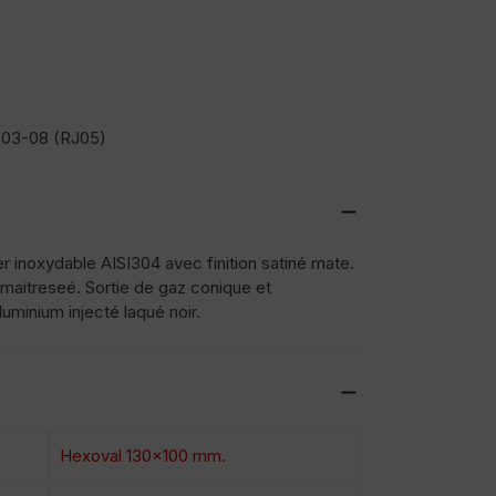
 03-08 (RJ05)
er inoxydable AISI304 avec finition satiné mate.
 maitreseé. Sortie de gaz conique et
uminium injecté laqué noir.
Hexoval 130×100 mm.