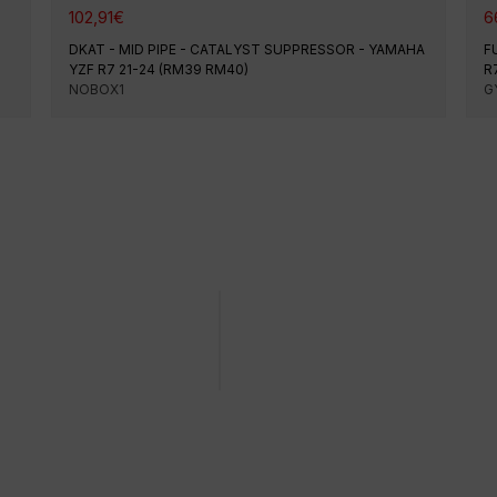
102,91
€
6
DKAT - MID PIPE - CATALYST SUPPRESSOR - YAMAHA
F
YZF R7 21-24 (RM39 RM40)
R
NOBOX1
G
tion à une date précise
Achat facile et rapide