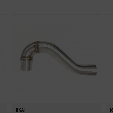
DKAT
R