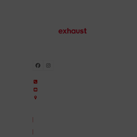
Échappements de moto
Facebook
Instagram
+34 935 650 660
ixil@ixil.com
Arquitectura, 2 – P.I. Can Cuiàs
08110 Montcada i Reixac – Barcelona, Spain
CONTACTEZ-NOUS