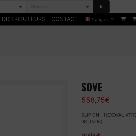
Ir
DISTRIBUTEURS
CONTACT
Français
SOVE
558,75
€
SLIP ON – HEXOVAL XTR
08 (RJ05)
En stock