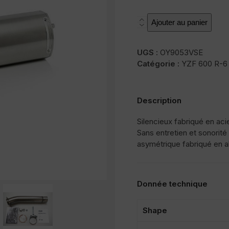
quantité
Ajouter au panier
de
SOVE
UGS :
OY9053VSE
Catégorie :
YZF 600 R-6
Description
Silencieux fabriqué en aci
Sans entretien et sonorité
asymétrique fabriqué en al
Donnée technique
Shape