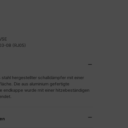
VSE
03-08 (RJ05)
 stahl hergestellter schalldämpfer mit einer
fläche. Die aus aluminium gefertigte
e endkappe wurde mit einer hitzebeständigen
endet.
nen