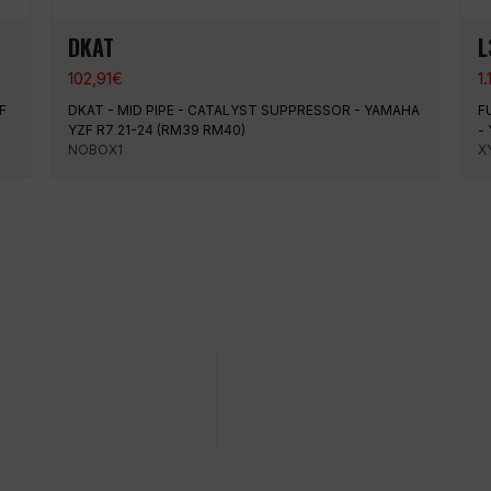
DKAT
L
102,91
€
1.
F
DKAT - MID PIPE - CATALYST SUPPRESSOR - YAMAHA
F
YZF R7 21-24 (RM39 RM40)
-
NOBOX1
X
u einem bestimmten Datum
Einfacher und schneller Einkauf