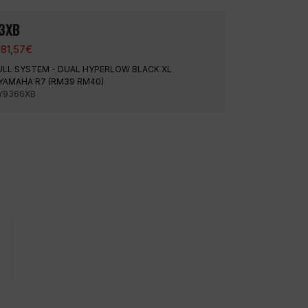
3XB
181,57
€
ULL SYSTEM - DUAL HYPERLOW BLACK XL
 YAMAHA R7 (RM39 RM40)
Y9366XB
Expressversand
Durchschnittliche Goog
4,9/5