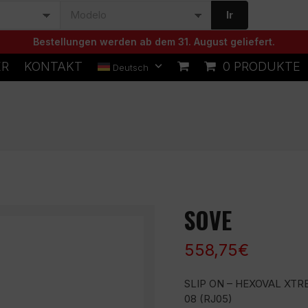
Ir
Bestellungen werden ab dem 31. August geliefert.
ER
KONTAKT
0 PRODUKTE
Deutsch
SOVE
558,75
€
SLIP ON – HEXOVAL XTR
08 (RJ05)