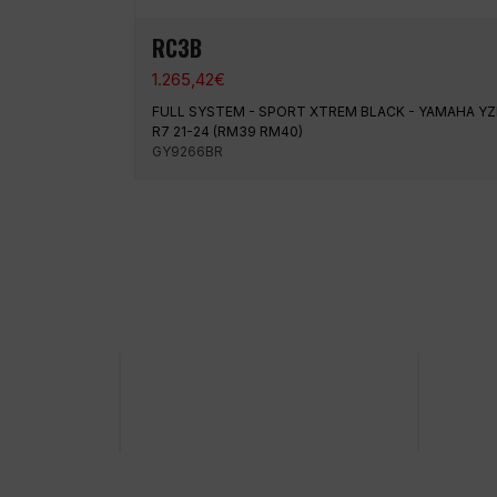
RC3B
1.265,42
€
FULL SYSTEM - SPORT XTREM BLACK - YAMAHA YZ
R7 21-24 (RM39 RM40)
GY9266BR
100 % sichere Zahlung
Versand z