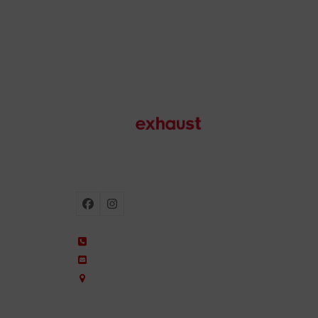
Motorradauspuffanlagen
Facebook
Instagram
+34 935 650 660
ixil@ixil.com
Arquitectura, 2 – P.I. Can Cuiàs
08110 Montcada i Reixac – Barcelona, Spain