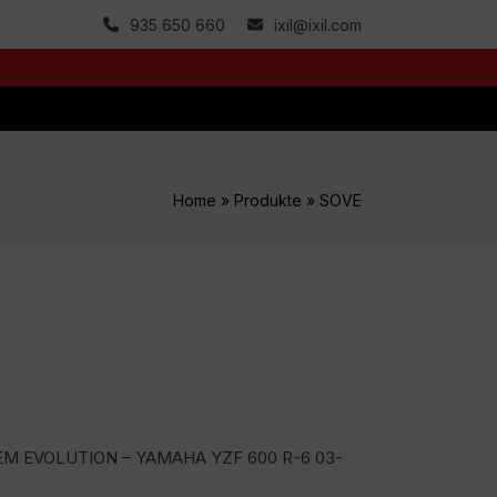
935 650 660
ixil@ixil.com
Home
»
Produkte
»
SOVE
EM EVOLUTION – YAMAHA YZF 600 R-6 03-