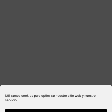
DISTRIBUTEURS
CONTACTER
INFORMATIONS LÉGALES
Avis juridique
politique de confidentialité
Politique relative aux cookies
Conditions d’achat
Utilizamos cookies para optimizar nuestro sitio web y nuestro
servicio.