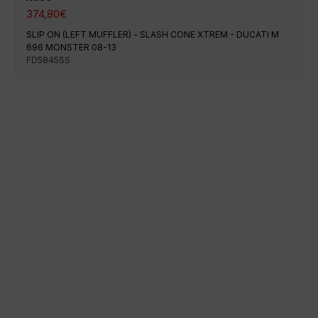
374,80
€
SLIP ON (LEFT MUFFLER) - SLASH CONE XTREM - DUCATI M
696 MONSTER 08-13
FD5845SS
Paiement 100% sécurisé
Expédition à une date précise