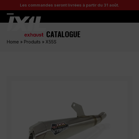
Skip
Les commandes seront livrées à partir du 31 août.
to
content
Open
Close
mobile
mobile
CATALOGUE
menu
menu
Home
»
Produits
»
X55S