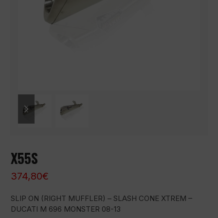
previous
next
slide
slide
X55S
374,80
€
SLIP ON (RIGHT MUFFLER) – SLASH CONE XTREM –
DUCATI M 696 MONSTER 08-13